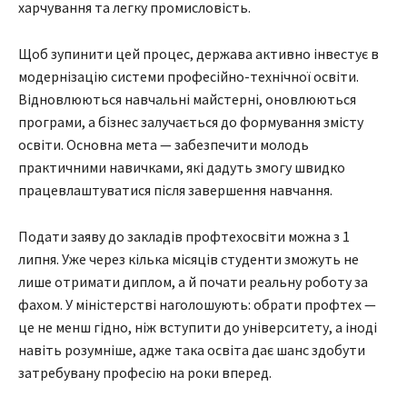
харчування та легку промисловість.
Щоб зупинити цей процес, держава активно інвестує в
модернізацію системи професійно-технічної освіти.
Відновлюються навчальні майстерні, оновлюються
програми, а бізнес залучається до формування змісту
освіти. Основна мета — забезпечити молодь
практичними навичками, які дадуть змогу швидко
працевлаштуватися після завершення навчання.
Подати заяву до закладів профтехосвіти можна з 1
липня. Уже через кілька місяців студенти зможуть не
лише отримати диплом, а й почати реальну роботу за
фахом. У міністерстві наголошують: обрати профтех —
це не менш гідно, ніж вступити до університету, а іноді
навіть розумніше, адже така освіта дає шанс здобути
затребувану професію на роки вперед.