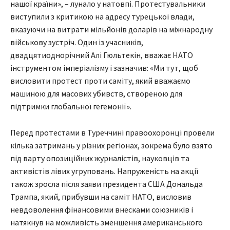
нашої країни», – лунало у натовпі. Протестувальники
виступили з критикою на адресу турецької влади,
вказуючи на витрати мільйонів доларів на міжнародну
військову зустріч. Один із учасників,
двадцятиоднорічний Алі Гюльтекін, вважає НАТО
інструментом імперіалізму і зазначив: «Ми тут, щоб
висловити протест проти саміту, який вважаємо
машиною для масових убивств, створеною для
підтримки глобальної гегемонії».
Перед протестами в Туреччині правоохоронці провели
кілька затримань у різних регіонах, зокрема було взято
під варту опозиційних журналістів, науковців та
активістів лівих угруповань. Напруженість на акції
також зросла після заяви президента США Дональда
Трампа, який, прибувши на саміт НАТО, висловив
невдоволення фінансовими внесками союзників і
натякнув на можливість зменшення американського