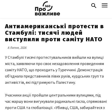
Антиамериканські протести в
Стамбулі: тисячі людей
виступили проти саміту НАТО
8 Липня, 2026
У Стамбулі тисячі протестувальників вийшли на вулиці
міста, заявляючи про своє незадоволення проведенням
саміту НАТО, що проходить у Туреччині. Демонстрація
об'єднала представників лівих рухів, курдських груп та
активістів, які підтримують Палестину.
Учасники акції пройшли центральними вулицями, під
час маршу вони вигукували радикальні гасла, спрямовані
проти США та глобалізації. «Убивці, США, забирайтеся з