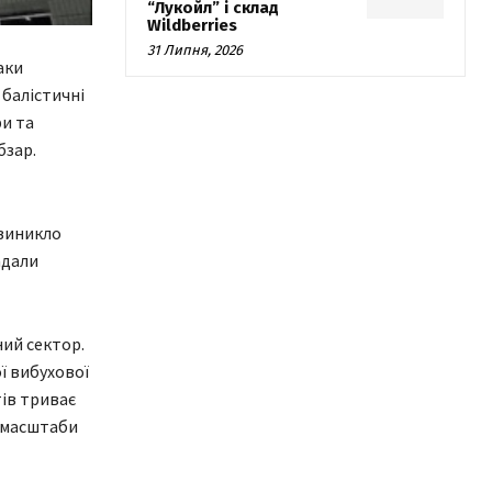
“Лукойл” і склад
Wildberries
31 Липня, 2026
аки
 балістичні
ри та
бзар.
 виникло
адали
ий сектор.
ї вибухової
тів триває
о масштаби