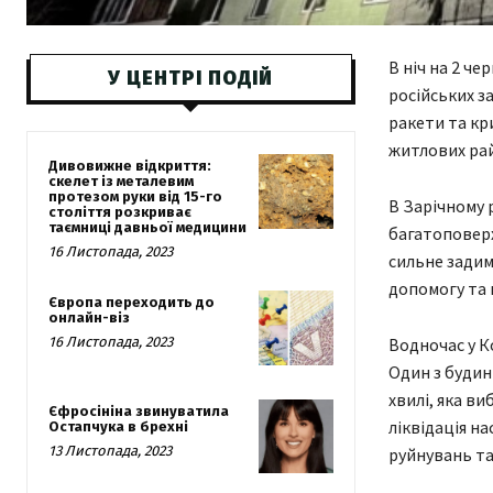
В ніч на 2 че
У ЦЕНТРІ ПОДІЙ
російських з
ракети та кр
житлових рай
Дивовижне відкриття:
скелет із металевим
протезом руки від 15-го
В Зарічному 
століття розкриває
таємниці давньої медицини
багатоповерх
16 Листопада, 2023
сильне задим
допомогу та 
Європа переходить до
онлайн-віз
16 Листопада, 2023
Водночас у К
Один з будин
хвилі, яка в
Єфросініна звинуватила
ліквідація н
Остапчука в брехні
13 Листопада, 2023
руйнувань та