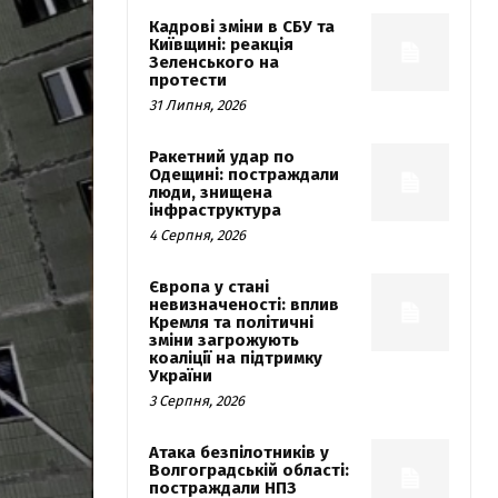
Кадрові зміни в СБУ та
Київщині: реакція
Зеленського на
протести
31 Липня, 2026
Ракетний удар по
Одещині: постраждали
люди, знищена
інфраструктура
4 Серпня, 2026
Європа у стані
невизначеності: вплив
Кремля та політичні
зміни загрожують
коаліції на підтримку
України
3 Серпня, 2026
Атака безпілотників у
Волгоградській області:
постраждали НПЗ