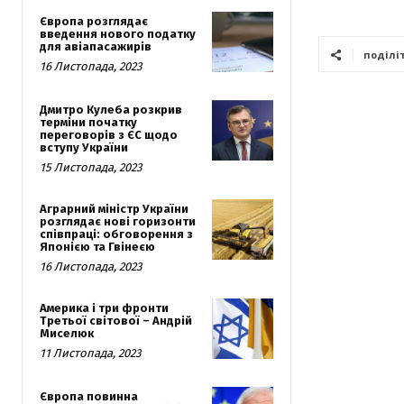
Європа розглядає
введення нового податку
для авіапасажирів
поділі
16 Листопада, 2023
Дмитро Кулеба розкрив
терміни початку
переговорів з ЄС щодо
вступу України
15 Листопада, 2023
Аграрний міністр України
розглядає нові горизонти
співпраці: обговорення з
Японією та Гвінеєю
16 Листопада, 2023
Америка і три фронти
Третьої світової – Андрій
Миселюк
11 Листопада, 2023
Європа повинна