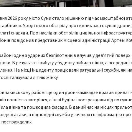
рвня 2026 року місто Суми стало мішенню під час масштабної ат
агарбників. У ході цього обстрілу противник застосував дрони,
илаті снаряди. Про наслідки обстрілів цивільної інфраструкту
онів повідомив представник місцевої адміністрації Артем Ко
районі один з ударних безпілотників влучив у дев’ятий поверх
івки. В результаті вибуху у будинку вибило вікна, а всередині
лення. На місці інциденту працювали рятувальні служби, які н
госпіталізували літню жінку.
овпаківському районі ще один дрон-камікадзе вразив приватн
ків повністю загорівся, а інші будівлі постраждали від потужно
ибила вікна та пошкодила фасади. В даний час на місцях прильо
аслідків атаки, а відповідні служби уточнюють інформацію пр
 постраждалих.