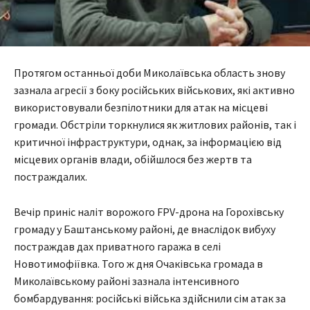
Протягом останньої доби Миколаївська область знову
зазнала агресії з боку російських військових, які активно
використовували безпілотники для атак на місцеві
громади. Обстріли торкнулися як житлових районів, так і
критичної інфраструктури, однак, за інформацією від
місцевих органів влади, обійшлося без жертв та
постраждалих.
Вечір приніс наліт ворожого FPV-дрона на Горохівську
громаду у Баштанському районі, де внаслідок вибуху
постраждав дах приватного гаража в селі
Новотимофіївка. Того ж дня Очаківська громада в
Миколаївському районі зазнала інтенсивного
бомбардування: російські війська здійснили сім атак за