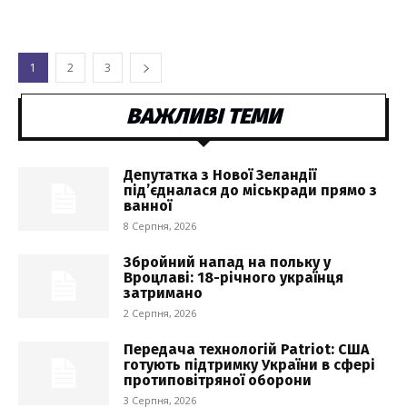
1
2
3
ВАЖЛИВІ ТЕМИ
Депутатка з Нової Зеландії
під’єдналася до міськради прямо з
ванної
8 Серпня, 2026
Збройний напад на польку у
Вроцлаві: 18-річного українця
затримано
2 Серпня, 2026
Передача технологій Patriot: США
готують підтримку України в сфері
протиповітряної оборони
3 Серпня, 2026