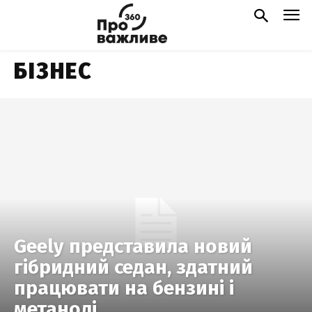
БІЗНЕС
Geely представила новий
гібридний седан, здатний
працювати на бензині і
метанолі