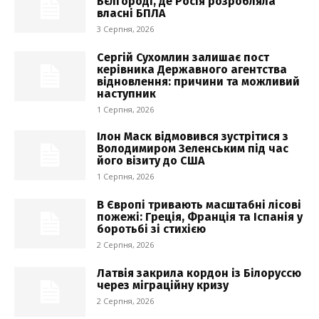
Бєлгороді, де Росія розробляла
власні БПЛА
3 Серпня, 2026
Сергій Сухомлин залишає пост
керівника Державного агентства
відновлення: причини та можливий
наступник
1 Серпня, 2026
Ілон Маск відмовився зустрітися з
Володимиром Зеленським під час
його візиту до США
1 Серпня, 2026
В Європі тривають масштабні лісові
пожежі: Греція, Франція та Іспанія у
боротьбі зі стихією
2 Серпня, 2026
Латвія закрила кордон із Білоруссю
через міграційну кризу
2 Серпня, 2026