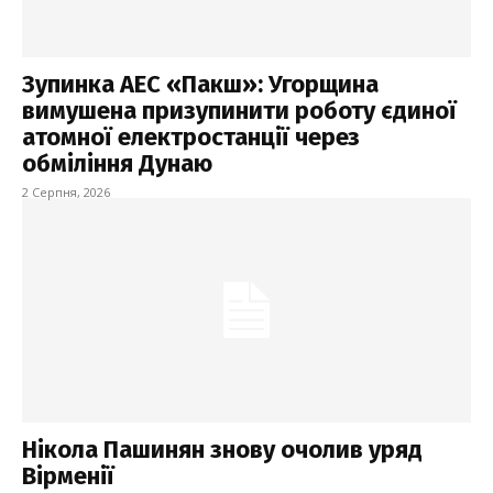
Зупинка АЕС «Пакш»: Угорщина
вимушена призупинити роботу єдиної
атомної електростанції через
обміління Дунаю
2 Серпня, 2026
Нікола Пашинян знову очолив уряд
Вірменії