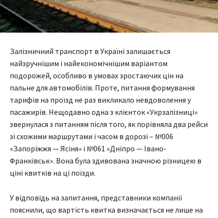
Залізничний транспорт в Україні залишається
найзручнішим і найекономічнішим варіантом
подорожей, особливо в умовах зростаючих цін на
пальне для автомобілів. Проте, питання формування
тарифів на проїзд не раз викликало невдоволення у
пасажирів. Нещодавно одна з клієнток «Укрзалізниці»
звернулася з питанням після того, як порівняла два рейси
зі схожими маршрутами і часом в дорозі – №006
«Запоріжжя — Ясіня» і №061 «Дніпро — Івано-
Франківськ». Вона була здивована значною різницею в
ціні квитків на ці поїзди.
У відповідь на запитання, представники компанії
пояснили, що вартість квитка визначається не лише на