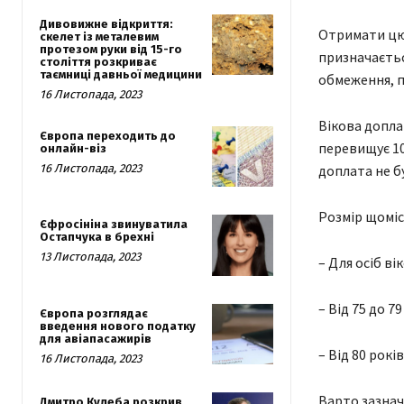
Дивовижне відкриття:
Отримати цю 
скелет із металевим
протезом руки від 15-го
призначаєтьс
століття розкриває
таємниці давньої медицини
обмеження, п
16 Листопада, 2023
Вікова допла
Європа переходить до
перевищує 10
онлайн-віз
16 Листопада, 2023
доплата не б
Розмір щоміс
Єфросініна звинуватила
Остапчука в брехні
13 Листопада, 2023
– Для осіб ві
– Від 75 до 7
Європа розглядає
введення нового податку
для авіапасажирів
– Від 80 рокі
16 Листопада, 2023
Варто зазнач
Дмитро Кулеба розкрив