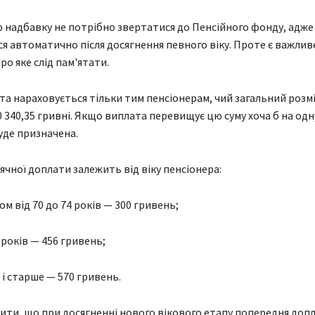
надбавку не потрібно звертатися до Пенсійного фонду, адже
я автоматично після досягнення певного віку. Проте є важлив
ро яке слід пам'ятати.
та нараховується тільки тим пенсіонерам, чий загальний розмі
 340,35 гривні. Якщо виплата перевищує цю суму хоча б на одн
уде призначена.
ячної доплати залежить від віку пенсіонера:
ком від 70 до 74 років — 300 гривень;
9 років — 456 гривень;
в і старше — 570 гривень.
ити, що при досягненні нового вікового етапу попередня допл