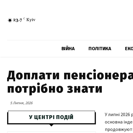
23.7
C
Kyiv
ВІЙНА
ПОЛІТИКА
ЕК
Доплати пенсіонера
потрібно знати
5 Липня, 2026
У липні 2026
У ЦЕНТРІ ПОДІЙ
основна індек
продовжують 