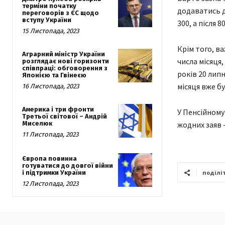
терміни початку
додаватись д
переговорів з ЄС щодо
вступу України
300, а після 
15 Листопада, 2023
Крім того, в
Аграрний міністр України
числа місяця
розглядає нові горизонти
співпраці: обговорення з
років 20 липн
Японією та Гвінеєю
місяця вже б
16 Листопада, 2023
Америка і три фронти
У Пенсійному
Третьої світової – Андрій
Миселюк
жодних заяв 
11 Листопада, 2023
Європа повинна
готуватися до довгої війни
і підтримки України
поділі
12 Листопада, 2023