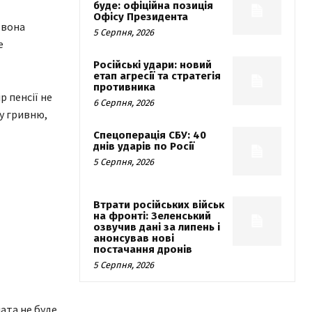
буде: офіційна позиція
Офісу Президента
 вона
5 Серпня, 2026
е
Російські удари: новий
етап агресії та стратегія
противника
р пенсії не
6 Серпня, 2026
у гривню,
Спецоперація СБУ: 40
днів ударів по Росії
5 Серпня, 2026
Втрати російських військ
на фронті: Зеленський
озвучив дані за липень і
анонсував нові
постачання дронів
5 Серпня, 2026
ата не буде