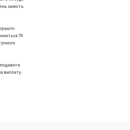
ень замість
першого
внюється 70
ступного
 подавати
а виплату.