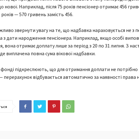
о нової. Наприклад, після 75 років пенсіонер отримає 456 грив
80 років — 570 гривень замість 456.
ажливо звернути увагу на те, що надбавка нараховується не з 
, а з дати народження пенсіонера. Наприклад, якщо особі випо
я, вона отримає доплату лише за період з 20 по 31 липня. З на
уде виплачена повна сума вікової надбавки.
 фонді підкреслюють, що для отримання доплати не потрібно
— перерахунок відбувається автоматично за наявності права н
ться