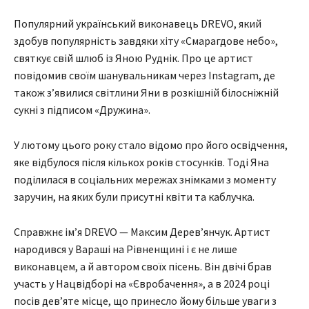
Популярний український виконавець DREVO, який
здобув популярність завдяки хіту «Смарагдове небо»,
святкує свій шлюб із Яною Руднік. Про це артист
повідомив своїм шанувальникам через Instagram, де
також з’явилися світлини Яни в розкішній білосніжній
сукні з підписом «Дружина».
У лютому цього року стало відомо про його освідчення,
яке відбулося після кількох років стосунків. Тоді Яна
поділилася в соціальних мережах знімками з моменту
заручин, на яких були присутні квіти та каблучка.
Справжнє ім’я DREVO — Максим Дерев’янчук. Артист
народився у Вараші на Рівненщині і є не лише
виконавцем, а й автором своїх пісень. Він двічі брав
участь у Нацвідборі на «Євробачення», а в 2024 році
посів дев’яте місце, що принесло йому більше уваги з