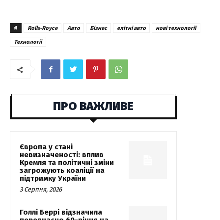
#
Rolls-Royce
Авто
Бізнес
елітні авто
нові технології
Технології
ПРО ВАЖЛИВЕ
Європа у стані
невизначеності: вплив
Кремля та політичні зміни
загрожують коаліції на
підтримку України
3 Серпня, 2026
Голлі Беррі відзначила