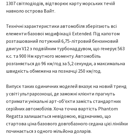
1307 світлодіодів, відтворює карту морських течій
навколо острова Вайт.
Технічні характеристики автомобіля зберігають всі
елементи базової модифікації Extended. Під капотом
розташований потужний 6,75-літровий бензиновий
двигун V12 з подвійним турбонаддувом, що генерує 563
к.с. та 900 Нм крутного моменту. Автомобіль
розганяється до 96 км/год за 5,2 секунди, а максимальна
швидкість обмежена на позначці 250 км/год.
Випуск таких одиничних моделей вказує на новий тренд
у світі ультрарозкоші, де заможні клієнти прагнуть
отримати унікальні арт-об'єкти замість стандартних
серійних автомобілів. Хоча точна вартість Phantom
Regatta залишається невідомою, відзначимо, що
стартова ціна базового довгобазного седана цієї лінійки
починається з одного мільйона доларів.