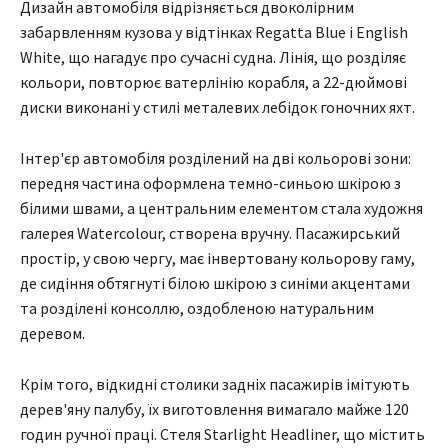
Дизайн автомобіля відрізняється двоколірним
забарвленням кузова у відтінках Regatta Blue і English
White, що нагадує про сучасні судна. Лінія, що розділяє
кольори, повторює ватерлінію корабля, а 22-дюймові
диски виконані у стилі металевих лебідок гоночних яхт.
Інтер'єр автомобіля розділений на дві кольорові зони:
передня частина оформлена темно-синьою шкірою з
білими швами, а центральним елементом стала художня
галерея Watercolour, створена вручну. Пасажирський
простір, у свою чергу, має інвертовану кольорову гаму,
де сидіння обтягнуті білою шкірою з синіми акцентами
та розділені консоллю, оздобленою натуральним
деревом.
Крім того, відкидні столики задніх пасажирів імітують
дерев'яну палубу, їх виготовлення вимагало майже 120
годин ручної праці. Стеля Starlight Headliner, що містить