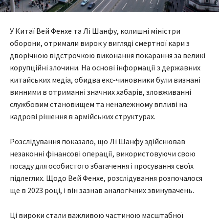
У Китаї Вей Фенхе та Лі Шанфу, колишні міністри
оборони, отримали вирок у вигляді смертної кари з
дворічною відстрочкою виконання покарання за великі
корупційні злочини. На основі інформації з державних
китайських медіа, обидва екс-чиновники були визнані
винними в отриманні значних хабарів, зловживанні
службовим становищем та неналежному впливі на
кадрові рішення в армійських структурах.
Розслідування показало, що Лі Шанфу здійснював
незаконні фінансові операції, використовуючи свою
посаду для особистого збагачення і просування своїх
підлеглих. Щодо Вей Фенхе, розслідування розпочалося
ще в 2023 році, і він зазнав аналогічних звинувачень.
Ці вироки стали важливою частиною масштабної