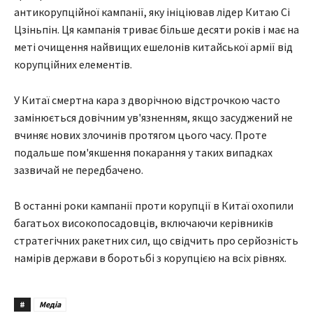
антикорупційної кампанії, яку ініціював лідер Китаю Сі
Цзіньпін. Ця кампанія триває більше десяти років і має на
меті очищення найвищих ешелонів китайської армії від
корупційних елементів.
У Китаї смертна кара з дворічною відстрочкою часто
замінюється довічним ув'язненням, якщо засуджений не
вчиняє нових злочинів протягом цього часу. Проте
подальше пом'якшення покарання у таких випадках
зазвичай не передбачено.
В останні роки кампанії проти корупції в Китаї охопили
багатьох високопосадовців, включаючи керівників
стратегічних ракетних сил, що свідчить про серйозність
намірів держави в боротьбі з корупцією на всіх рівнях.
#
Медіа