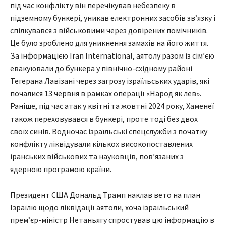
під час конфлікту він перечікував небезпеку в
підземному бункері, уникав електронних засобів зв’язку і
спілкувався з військовими через довірених помічників.
Це було зроблено для уникнення замахів на його життя.
За інформацією Iran International, аятолу разом із сім’єю
евакуювали до бункера у північно-східному районі
Тегерана Лавізані через загрозу ізраїльських ударів, які
почалися 13 червня в рамках операції «Народ як лев».
Раніше, під час атак у квітні та жовтні 2024 року, Хаменеї
також переховувався в бункері, проте тоді без двох
своїх синів. Водночас ізраїльські спецслужби з початку
конфлікту ліквідували кількох високопоставлених
іранських військових та науковців, пов’язаних з
ядерною програмою країни.
Президент США Дональд Трамп наклав вето на план
Ізраїлю щодо ліквідації аятоли, хоча ізраїльський
прем’єр-міністр Нетаньягу спростував цю інформацію в