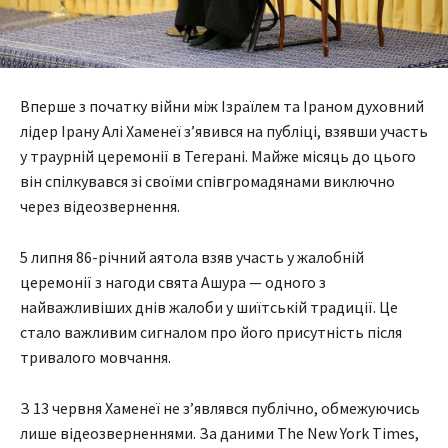
Вперше з початку війни між Ізраїлем та Іраном духовний
лідер Ірану Алі Хаменеї з’явився на публіці, взявши участь
у траурній церемонії в Тегерані. Майже місяць до цього
він спілкувався зі своїми співгромадянами виключно
через відеозвернення.
5 липня 86-річний аятола взяв участь у жалобній
церемонії з нагоди свята Ашура — одного з
найважливіших днів жалоби у шиїтській традиції. Це
стало важливим сигналом про його присутність після
тривалого мовчання.
З 13 червня Хаменеї не з’являвся публічно, обмежуючись
лише відеозверненнями. За даними The New York Times,