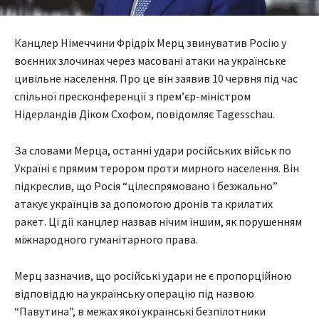
Канцлер Німеччини Фрідріх Мерц звинуватив Росію у
воєнних злочинах через масовані атаки на українське
цивільне населення. Про це він заявив 10 червня під час
спільної пресконференції з прем’єр-міністром
Нідерландів Діком Схофом, повідомляє Tagesschau.
За словами Мерца, останні удари російських військ по
Україні є прямим терором проти мирного населення. Він
підкреслив, що Росія “цілеспрямовано і безжально”
атакує українців за допомогою дронів та крилатих
ракет. Ці дії канцлер назвав нічим іншим, як порушенням
міжнародного гуманітарного права.
Мерц зазначив, що російські удари не є пропорційною
відповіддю на українську операцію під назвою
“Павутина”, в межах якої українські безпілотники