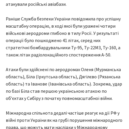
атакували російські авіабази.
Раніше Служба безпеки України повідомила про успішну
масштабну операцію, в ході якої були уражені чотири
військові аеродроми глибоко в тилу Росії. У результаті
операції було пошкоджено 41 літак, серед них
стратегічні бомбардувальники Ту-95, Ту-22М3, Ту-160, а
також літак радіолокаційного спостереження А-50.
Атаки були здійснені по аеродромах Оленя (Мурманська
область), Біла (Іркутська область), Дягілєво (Рязанська
область) та Іванове (Іванівська область). Зокрема, удар
по базі Біла став першою українською атакою по
об’єктах у Сибіру з початку повномасштабної війни.
Міжнародна спільнота дедалі частіше реагує на дії РФ у
війні проти України як на грубі порушення міжнародного
права, що можуть мати наслідки у Міжнародному