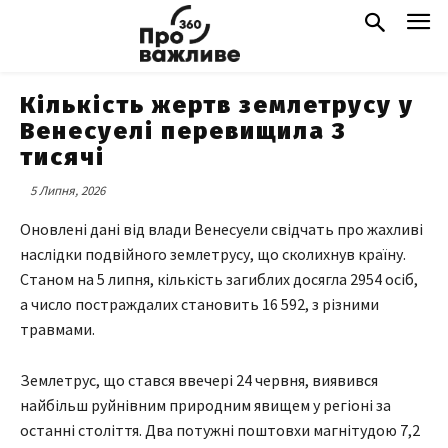
Кількість жертв землетрусу у
Венесуелі перевищила 3
тисячі
5 Липня, 2026
Оновлені дані від влади Венесуели свідчать про жахливі
наслідки подвійного землетрусу, що сколихнув країну.
Станом на 5 липня, кількість загиблих досягла 2954 осіб,
а число постраждалих становить 16 592, з різними
травмами.
Землетрус, що стався ввечері 24 червня, виявився
найбільш руйнівним природним явищем у регіоні за
останні століття. Два потужні поштовхи магнітудою 7,2