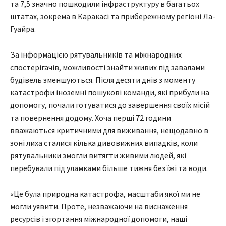
та 7,5 значно пошкодили інфраструктуру в багатьох
штатах, зокрема в Каракасі та прибережному регіоні Ла-
Гуайра.
За інформацією рятувальників та міжнародних
спостерігачів, можливості знайти живих під завалами
будівель зменшуються. Після десяти днів з моменту
катастрофи іноземні пошукові команди, які прибули на
допомогу, почали готуватися до завершення своїх місій
та повернення додому. Хоча перші 72 години
вважаються критичними для виживання, нещодавно в
зоні лиха сталися кілька дивовижних випадків, коли
рятувальники змогли витягти живими людей, які
перебували під уламками більше тижня без їжі та води.
«Це була природна катастрофа, масштаби якої ми не
могли уявити. Проте, незважаючи на виснаження
ресурсів і згортання міжнародної допомоги, наші