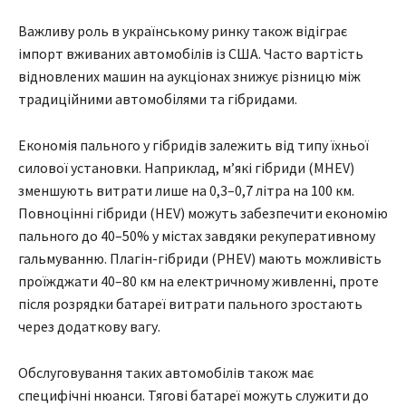
Важливу роль в українському ринку також відіграє
імпорт вживаних автомобілів із США. Часто вартість
відновлених машин на аукціонах знижує різницю між
традиційними автомобілями та гібридами.
Економія пального у гібридів залежить від типу їхньої
силової установки. Наприклад, м’які гібриди (MHEV)
зменшують витрати лише на 0,3–0,7 літра на 100 км.
Повноцінні гібриди (HEV) можуть забезпечити економію
пального до 40–50% у містах завдяки рекуперативному
гальмуванню. Плагін-гібриди (PHEV) мають можливість
проїжджати 40–80 км на електричному живленні, проте
після розрядки батареї витрати пального зростають
через додаткову вагу.
Обслуговування таких автомобілів також має
специфічні нюанси. Тягові батареї можуть служити до