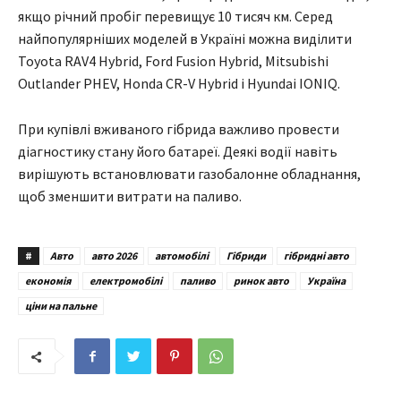
якщо річний пробіг перевищує 10 тисяч км. Серед
найпопулярніших моделей в Україні можна виділити
Toyota RAV4 Hybrid, Ford Fusion Hybrid, Mitsubishi
Outlander PHEV, Honda CR-V Hybrid і Hyundai IONIQ.
При купівлі вживаного гібрида важливо провести
діагностику стану його батареї. Деякі водії навіть
вирішують встановлювати газобалонне обладнання,
щоб зменшити витрати на паливо.
#
Авто
авто 2026
автомобілі
Гібриди
гібридні авто
економія
електромобілі
паливо
ринок авто
Україна
ціни на пальне