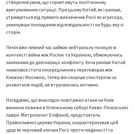
створення умов, що сприятимуть політичному
врегулюванню ситуації. При цьому Китай, як і раніше,
утримується від прямого визначення Росії як агресора,
уникнувши покладання відповідальності на будь-яку зі
сторін.
Пекін вже певний час займає нейтральну позицію в
контексті війни між Росією та Україною, обмежуючись
закликами до деескалації конфлікту. Хоча раніше Китай
намагався стати посередником у переговорах між
Києвом і Москвою, тепер він скоріше спостерігає за
розвитком подій, не втручаючись активно.
Нагадаємо, що внаслідок повітряної атаки на Київ
виникла пожежа в Успенському соборі Києво-Печерської
лаври. Митрополит Епіфаній, предстоятель
Православної церкви України, охарактеризував цей
удар як черговий злочин Росії проти людяності та