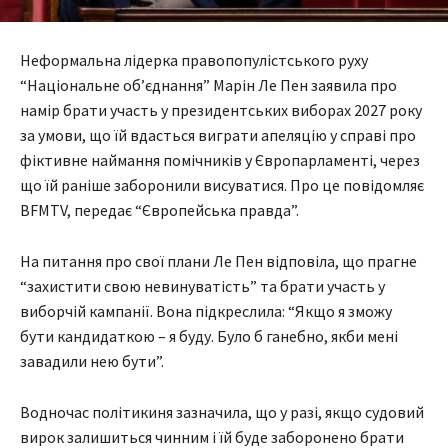
Неформальна лідерка правопопулістського руху
“Національне об’єднання” Марін Ле Пен заявила про
намір брати участь у президентських виборах 2027 року
за умови, що їй вдасться виграти апеляцію у справі про
фіктивне наймання помічників у Європарламенті, через
що їй раніше заборонили висуватися. Про це повідомляє
BFMTV, передає “Європейська правда”.
На питання про свої плани Ле Пен відповіла, що прагне
“захистити свою невинуватість” та брати участь у
виборчій кампанії. Вона підкреслила: “Якщо я зможу
бути кандидаткою – я буду. Було б ганебно, якби мені
завадили нею бути”.
Водночас політикиня зазначила, що у разі, якщо судовий
вирок залишиться чинним і їй буде заборонено брати