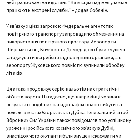
нейтралізовані на відстані. "На місцях падіння уламків
працюють екстрені служби," – додав Собянін.
У зв’язку з цією загрозою Федеральне агентство
повітряного транспорту запровадило обмеження на
використання повітряного простору. Аеропорти
Шереметьєво, Внуково та Домодедово були змушені
узгоджувати всі рейси з відповідними органами, а в
аеропорту Жуковського повністю зупинили обробку
літаків.
Ця атака продовжує серію нальотів на стратегічні
об’єкти ворога. Нагадаємо, що наприкінці червня в
результаті подібних нападів зафіксовано вибухи та
пожежі в містах Єгорьєвськ і Дубна. Генеральний штаб
Збройних Сил України також повідомляв про успішному
ураженні російського космічного зв'язку в Дубні,
внаслідок чого окупанти були змушені скасувати чи