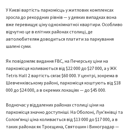
У Києві вартість паркомісць у житлових комплексах
зросла до рекордних рівнів — у деяких випадках вона
вже перевищує ціну однокімнатної квартири. Особливо
відчутно це в елітних районах столиці, де
автолюбителям доводиться платити за паркування
шалені суми.
Як повідомляє видання FBC, на Печерську ціни на
паркомісця коливаються від $22 000 до $27 000, а у ЖК
Tetris Hall 2 вартість сягає $60 000. У центрі, зокрема в
Шевченківському районі, паркомісця коштують від $18
000 до $24 000, а в окремих локаціях — до $45 000.
Водночас у віддалених районах столиці ціни на
паркомісця значно доступніші. На Оболоні, Лук’янівці та
Солом’янці ціна коливається від $13 000 до $17 000, а в
таких районах як Троєщина, Святошин і Виноградар —