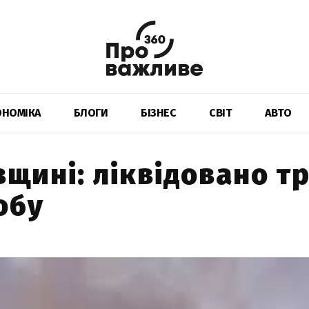
ОНОМІКА
БЛОГИ
БІЗНЕС
СВІТ
АВТО
щині: ліквідовано т
обу