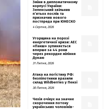
Зміни в дипломатичному
корпусі України:
Зеленський звільнив
п’ятьох послів та
призначив нового
постпреда при ЮНЕСКО
4 Серпня, 2026
Угорщина на порозі
енергетичної кризи: АЕС
«Пакш» зупиняється
вперше за 44 роки
через рекордне міління
Дунаю
31 Липня, 2026
Атака на логістику РФ:
безпілотники вразили
склад Wildberries у Пензі
30 Липня, 2026
Чехія очікує на значне
скорочення потоку
українських чоловіків-