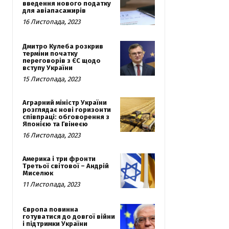
введення нового податку
для авіапасажирів
16 Листопада, 2023
Дмитро Кулеба розкрив
терміни початку
переговорів з ЄС щодо
вступу України
15 Листопада, 2023
Аграрний міністр України
розглядає нові горизонти
співпраці: обговорення з
Японією та Гвінеєю
16 Листопада, 2023
Америка і три фронти
Третьої світової – Андрій
Миселюк
11 Листопада, 2023
Європа повинна
готуватися до довгої війни
і підтримки України