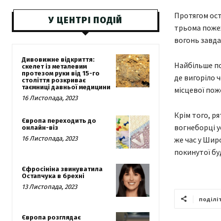
Протягом ост
У ЦЕНТРІ ПОДІЙ
трьома пожеж
вогонь завда
Дивовижне відкриття:
Найбільше п
скелет із металевим
протезом руки від 15-го
де вигоріло ч
століття розкриває
таємниці давньої медицини
місцевої пож
16 Листопада, 2023
Крім того, р
Європа переходить до
вогнеборці ус
онлайн-віз
16 Листопада, 2023
же час у Шир
покинутої буд
Єфросініна звинуватила
Остапчука в брехні
13 Листопада, 2023
поділі
Європа розглядає