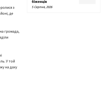
біженців
ролися з
5 Серпня, 2026
йоні, де
на громада,
зділи
ві
ль. У той
жу на даху