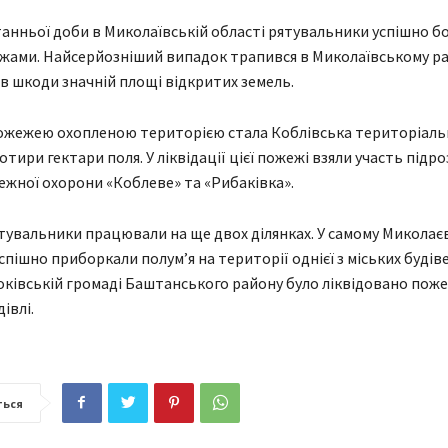
анньої доби в Миколаївській області рятувальники успішно бо
ами. Найсерйозніший випадок трапився в Миколаївському ра
в шкоди значній площі відкритих земель.
ожежею охопленою територією стала Коблівська територіаль
отири гектари поля. У ліквідації цієї пожежі взяли участь підро
ежної охорони «Коблеве» та «Рибаківка».
ятувальники працювали на ще двох ділянках. У самому Миколає
пішно приборкали полум’я на території однієї з міських будіве
оківській громаді Баштанського району було ліквідовано поже
івлі.
ться