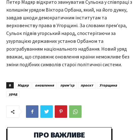
Петер Мадяр відкрито звинуватив Сульока у співпраці з
колишнім урядом Віктора Орбана, який, на його думку,
завдав шкоди демократичним інститутам та
верховенству права в Угорщині. За словами прем'єра,
Сульок підвів угорський народ, спостерігаючи за
узурпацією державних установ Орбаном та
розграбуванням національного надбання. Новий уряд
вважає, що справжнє оновлення країни неможливе без
зміни подібних символів старої політичної системи.
#
Мадяр
оновлення
прем'єр
проєкт
Угорщина
уряд
ПРО ВАЖЛИВЕ