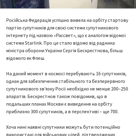
Російська Федерація успішно вивела на орбіту стартову
партію супутників для своєї системи супутникового
інтернету під назвою «Рассвет», що є аналогом відомої
системи Starlink. Про це стало відомо від радника
міністра оборони України Сергія Бескрестнова, більш
відомого як Флеш.
На даний момент в космосі перебувають 16 супутників,
однак для забезпечення стабільного та безперервного
супутникового зв'язку Росії необхідно не менше 200–250
апаратів. Бескрестнов також повідомив, що в
подальших планах Москви є виведення на орбіту
приблизно 300 супутників, а в перспективі – ще 700.
Хоча нині наявні супутники можуть бути потенційно
використані для військових цілей, підтверджених