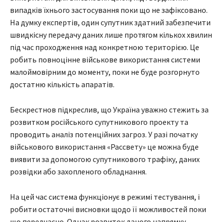
випадків їхнього застосування поки що не зафіксовано.
На думку експертів, один супутник здатний забезпечити
швидкісну передачу даних лише протягом кількох хвилин
під час проходження над конкретною територією. Це
робить повноцінне військове використання системи
малоймовірним до моменту, поки не буде розгорнуто
достатню кількість апаратів.
Бескрестнов підкреслив, що Україна уважно стежить за
розвитком російського супутникового проекту та
проводить аналіз потенційних загроз. У разі початку
військового використання «Рассвету» це можна буде
виявити за допомогою супутникового трафіку, даних
розвідки або захопленого обладнання.
На цей час система функціонує в режимі тестування, і
робити остаточні висновки щодо її можливостей поки
що передчасно. Однак розвиток даного напрямку