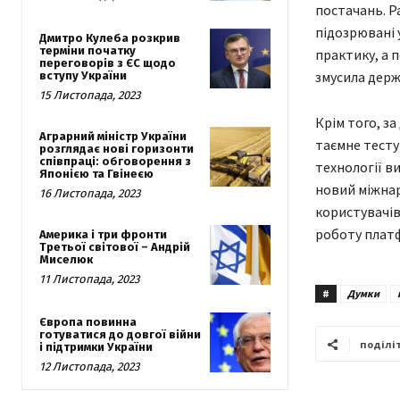
постачань. Р
підозрювані 
Дмитро Кулеба розкрив
терміни початку
практику, а 
переговорів з ЄС щодо
змусила держ
вступу України
15 Листопада, 2023
Крім того, з
Аграрний міністр України
таємне тесту
розглядає нові горизонти
співпраці: обговорення з
технології ви
Японією та Гвінеєю
новий міжнар
16 Листопада, 2023
користувачів
роботу платф
Америка і три фронти
Третьої світової – Андрій
Миселюк
11 Листопада, 2023
#
Думки
Європа повинна
готуватися до довгої війни
поділі
і підтримки України
12 Листопада, 2023