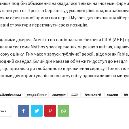
аніше подібні обмеження накладалися тільки на іноземні фірми
у шпигунстві. Проте в березні суд ухвалив рішення, що заблок
поява ефективної приватної версії Mythos для виявлення кібер
авні структури переглянути свою позицію.
а даними джерел, Агентство національної безпеки США (АНБ) 
вання системи Mythos у засекречених мережах з квітня, надаюч
соку оцінку. Тим часом запуск публічної версії, відомої як Fabl
одний скандал: Білий дім наказав обмежити доступ до неї для
, що призвело до глобального відключення сервісу. Повністю
орми для користувачів по всьому світу вдалося лише на минул
кібербезпека
розробники
скандал
США
Технології
хакери
ШІ
ться