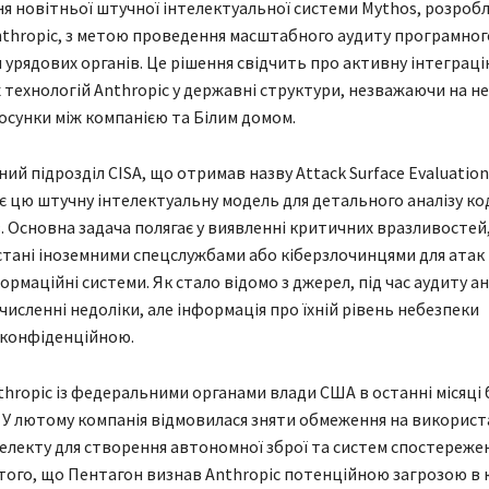
 новітньої штучної інтелектуальної системи Mythos, розробл
thropic, з метою проведення масштабного аудиту програмног
 урядових органів. Це рішення свідчить про активну інтеграц
 технологій Anthropic у державні структури, незважаючи на н
осунки між компанією та Білим домом.
ий підрозділ CISA, що отримав назву Attack Surface Evaluation
 цю штучну інтелектуальну модель для детального аналізу ко
. Основна задача полягає у виявленні критичних вразливостей,
тані іноземними спецслужбами або кіберзлочинцями для атак
ормаційні системи. Як стало відомо з джерел, під час аудиту а
численні недоліки, але інформація про їхній рівень небезпеки
 конфіденційною.
thropic із федеральними органами влади США в останні місяці 
У лютому компанія відмовилася зняти обмеження на використ
електу для створення автономної зброї та систем спостереже
того, що Пентагон визнав Anthropic потенційною загрозою в 