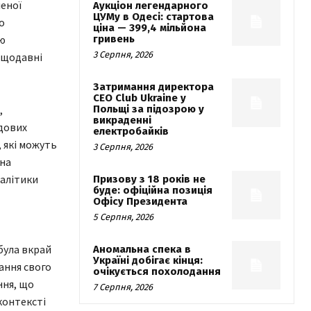
еної
Аукціон легендарного
ЦУМу в Одесі: стартова
о
ціна — 399,4 мільйона
ію
гривень
3 Серпня, 2026
ещодавні
Затримання директора
CEO Club Ukraine у
,
Польщі за підозрою у
викраденні
дових
електробайків
 які можуть
3 Серпня, 2026
 на
налітики
Призову з 18 років не
буде: офіційна позиція
Офісу Президента
5 Серпня, 2026
була вкрай
Аномальна спека в
Україні добігає кінця:
ання свого
очікується похолодання
ння, що
7 Серпня, 2026
контексті