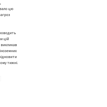
,
увало цю
загроз
проводить
и цій
e, викликав
 іноземних
 відновити
ому тижні.