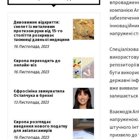
впровадження
компанією An
забезпечення
Дивовижне відкриття:
інноваційних
скелет із металевим
протезом руки від 15-го
напружені ст
століття розкриває
таємниці давньої медицини
16 Листопада, 2023
Спеціалізован
використовує
Європа переходить до
репозиторіїв
онлайн-віз
бути викорис
16 Листопада, 2023
державні інф
вже виявили 
Єфросініна звинуватила
залишається
Остапчука в брехні
13 Листопада, 2023
Взаємодія An
напруженою. 
Європа розглядає
введення нового податку
штучного інт
для авіапасажирів
призвело до 
16 Листопада, 2023