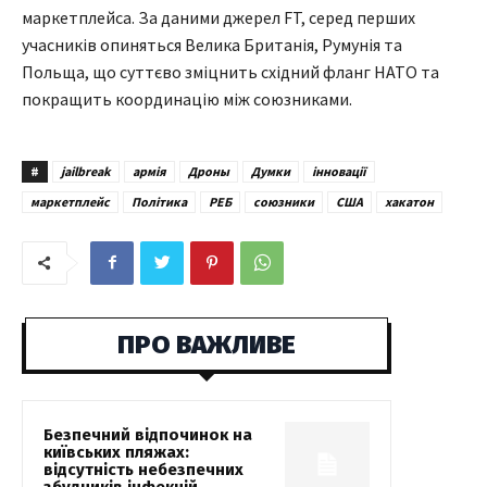
маркетплейса. За даними джерел FT, серед перших
учасників опиняться Велика Британія, Румунія та
Польща, що суттєво зміцнить східний фланг НАТО та
покращить координацію між союзниками.
#
jailbreak
армія
Дроны
Думки
інновації
маркетплейс
Політика
РЕБ
союзники
США
хакатон
ПРО ВАЖЛИВЕ
Безпечний відпочинок на
київських пляжах:
відсутність небезпечних
збудників інфекцій