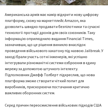
Американська армія має намір відкрити нову цифрову
платформу, схожу на маркетплейс Amazon, яка
дозволить швидко продавати безпілотники та сучасні
технології протидії дронів для своїх союзників. Таку
інформацію оприлюднило видання Financial Times,
зазначивши, що це рішення виникло внаслідок
проведення військового хакатону під назвою Jailbreak. У
заході брали участь сотні інженерів, які успішно
інтегрували різноманітні системи озброєння в єдину
мережу за допомогою штучного інтелекту.
Підполковник Джефф Толберт підкреслив, що нова
платформа зможе створити чіткий попит для
виробників, прискорюючи постачання критично
важливих оборонних систем.
Серед причин переосмислення військових підходів США