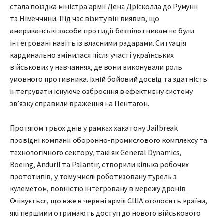
стала поїздка міністра армії Дена Дрісколла до Румунії
та Німеччини. Під час візиту він виявив, що
американські засоби протидії безпілотникам не були
інтегровані навіть із власними радарами. Ситуація
кардинально змінилася після участі українських
військових у навчаннях, де вони виконували роль
умовного противника. Їхній бойовий досвід та здатність
інтегрувати існуюче озброєння в ефективну систему
зв’язку справили враження на Пентагон.
Протягом трьох днів у рамках хакатону Jailbreak
провідні компанії оборонно-промислового комплексу та
технологічного сектору, такі як General Dynamics,
Boeing, Anduril та Palantir, створили кілька робочих
прототипів, у тому числі роботизовану турель з
кулеметом, повністю інтегровану в мережу дронів.
Очікується, що вже в червні армія США оголосить країни,
які першими отримають доступ до нового військового