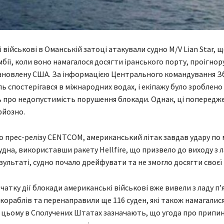
 військові в Оманській затоці атакували судно M/V Lian Star, 
бії, коли воно намагалося досягти іранського порту, проігно
ановлену США. За інформацією Центрального командування З
ь спостерігався в міжнародних водах, і екіпажу було зроблено
про недопустимість порушення блокади. Однак, ці попередже
рйозно.
о прес-релізу CENTCOM, американський літак завдав удару п
удна, використавши ракету Hellfire, що призвело до виходу з 
зультаті, судно почало дрейфувати та не змогло досягти своєї ц
чатку дії блокади американські військові вже вивели з ладу п’
кораблів та перенаправили ще 116 суден, які також намагалися
и цьому в Сполучених Штатах зазначають, що угода про припи