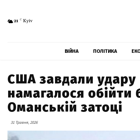
21
C
Kyiv
ВІЙНА
ПОЛІТИКА
ЕК
США завдали удару 
намагалося обійти 
Оманській затоці
31 Травня, 2026