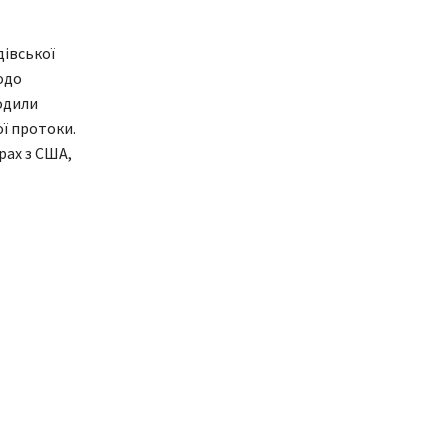
дівської
одо
годили
ї протоки.
рах з США,