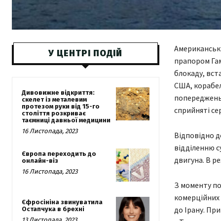
Американські
У ЦЕНТРІ ПОДІЙ
прапором Гам
блокаду, вст
США, корабел
Дивовижне відкриття:
попереджень 
скелет із металевим
протезом руки від 15-го
сприйняті се
століття розкриває
таємниці давньої медицини
16 Листопада, 2023
Відповідно д
відділенню с
Європа переходить до
двигуна. В ре
онлайн-віз
16 Листопада, 2023
З моменту по
комерційних 
Єфросініна звинуватила
до Ірану. Пр
Остапчука в брехні
13 Листопада, 2023