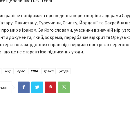
се ще залишається в силі.
п раніше повідомляв про ведення переговорів з лідерами Сау
 Катару, Пакистану, Туреччини, Єгипту, Йорданії та Бахрейну щ
про мир з Іраном. За його словами, учасники в значній мірі уз
нти документа, який, зокрема, передбачає відкриття Ормузько
істерство закордонних справ підтвердило прогрес в перегово
, що це не є гарантією підписання угоди.
мир
прес
США
Трамп
угода
ться