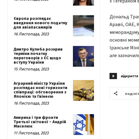
з Тегераном в
Дональд Трам
Європа розглядає
введення нового податку
Аравії, ОАЕ,
для авіапасажирів
меморандуму 
16 Листопада, 2023
основні моме
Іранське Мін
Дмитро Кулеба розкрив
терміни початку
але зазначило
переговорів з ЄС щодо
вступу України
15 Листопада, 2023
#
відкриття
Аграрний міністр України
розглядає нові горизонти
співпраці: обговорення з
поділі
Японією та Гвінеєю
16 Листопада, 2023
Америка і три фронти
Третьої світової – Андрій
Миселюк
11 Листопада, 2023