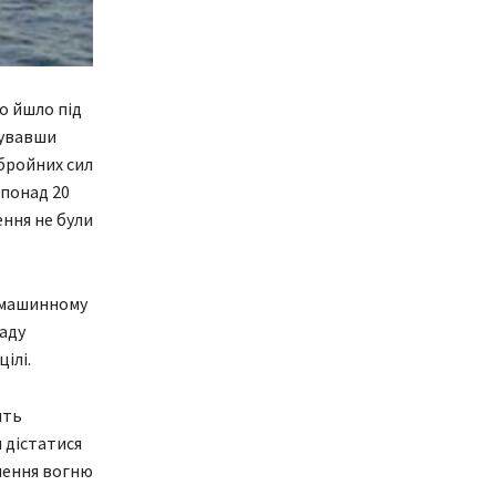
що йшло під
рувавши
бройних сил
 понад 20
ння не були
о машинному
ладу
ілі.
ять
 дістатися
нення вогню