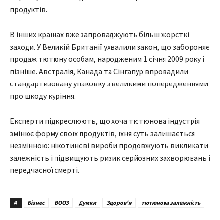
продуктів.
В інших країнах вже запроваджують більш жорсткі
заходи. У Великій Британії ухвалили закон, що забороняє
продаж тютюну особам, народженим 1 січня 2009 року і
пізніше. Австралія, Канада та Сінгапур впровадили
стандартизовану упаковку з великими попередженнями
про шкоду куріння.
Експерти підкреслюють, що хоча тютюнова індустрія
змінює форму своїх продуктів, їхня суть залишається
незмінною: нікотинові вироби продовжують викликати
залежність і підвищують ризик серйозних захворювань і
передчасної смерті.
#
Бізнес
ВООЗ
Думки
Здоров'я
тютюнова залежність