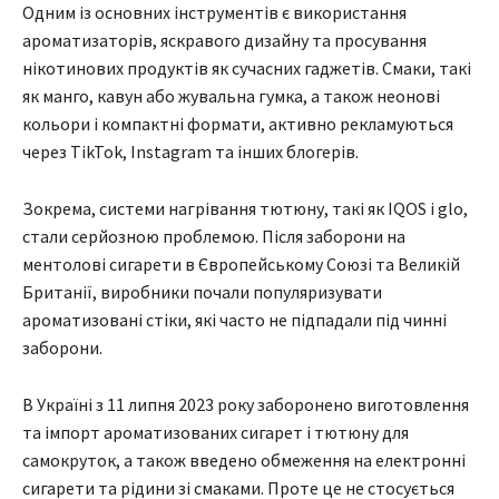
Одним із основних інструментів є використання
ароматизаторів, яскравого дизайну та просування
нікотинових продуктів як сучасних гаджетів. Смаки, такі
як манго, кавун або жувальна гумка, а також неонові
кольори і компактні формати, активно рекламуються
через TikTok, Instagram та інших блогерів.
Зокрема, системи нагрівання тютюну, такі як IQOS і glo,
стали серйозною проблемою. Після заборони на
ментолові сигарети в Європейському Союзі та Великій
Британії, виробники почали популяризувати
ароматизовані стіки, які часто не підпадали під чинні
заборони.
В Україні з 11 липня 2023 року заборонено виготовлення
та імпорт ароматизованих сигарет і тютюну для
самокруток, а також введено обмеження на електронні
сигарети та рідини зі смаками. Проте це не стосується