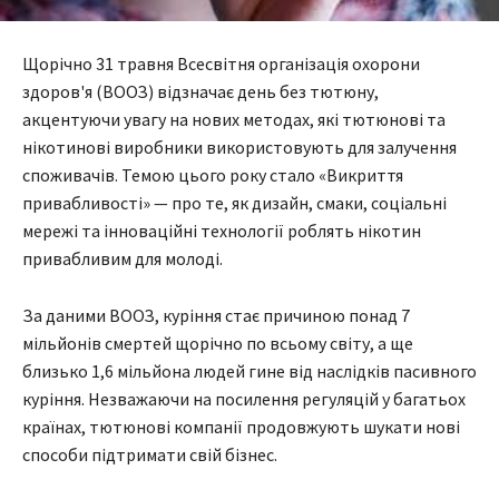
Щорічно 31 травня Всесвітня організація охорони
здоров'я (ВООЗ) відзначає день без тютюну,
акцентуючи увагу на нових методах, які тютюнові та
нікотинові виробники використовують для залучення
споживачів. Темою цього року стало «Викриття
привабливості» — про те, як дизайн, смаки, соціальні
мережі та інноваційні технології роблять нікотин
привабливим для молоді.
За даними ВООЗ, куріння стає причиною понад 7
мільйонів смертей щорічно по всьому світу, а ще
близько 1,6 мільйона людей гине від наслідків пасивного
куріння. Незважаючи на посилення регуляцій у багатьох
країнах, тютюнові компанії продовжують шукати нові
способи підтримати свій бізнес.