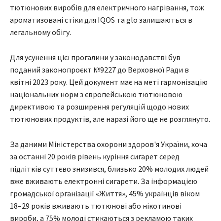
тютюнових виробів для електричного нагрівання, тож
ароматизовані стіки для IQOS та glo залишаються в
легальному обігу.
Для усунення цієї прогалини у законодавстві був
поданий законопроєкт №9227 до Верховної Ради в
квітні 2023 року. Цей документ має на меті гармонізацію
національних норм з європейською тютюновою
директивою та розширення регуляцій щодо нових
тютюнових продуктів, але наразі його ще не розглянуто.
За даними Міністерства охорони здоров'я України, хоча
за останні 20 років рівень куріння сигарет серед
підлітків суттєво знизився, близько 20% молодих людей
вже вживають електронні сигарети. За інформацією
громадської організації «Життя», 45% українців віком
18–29 років вживають тютюнові або нікотинові
вироби, а 75% молоді стикаються з рекламою таких