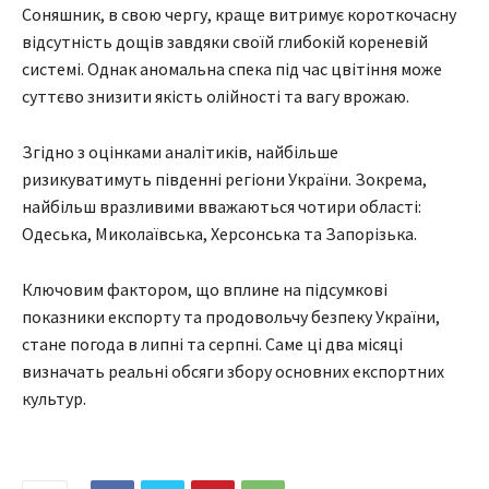
Соняшник, в свою чергу, краще витримує короткочасну
відсутність дощів завдяки своїй глибокій кореневій
системі. Однак аномальна спека під час цвітіння може
суттєво знизити якість олійності та вагу врожаю.
Згідно з оцінками аналітиків, найбільше
ризикуватимуть південні регіони України. Зокрема,
найбільш вразливими вважаються чотири області:
Одеська, Миколаївська, Херсонська та Запорізька.
Ключовим фактором, що вплине на підсумкові
показники експорту та продовольчу безпеку України,
стане погода в липні та серпні. Саме ці два місяці
визначать реальні обсяги збору основних експортних
культур.