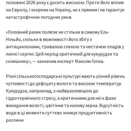
половині 2026 року є досить високою. Проте його вплив
на Європу, і зокрема на Україну, не є прямим і не гарантує
катастрофічних погодних умов.
«Головний ризик полягає не стільки в самому Ель-
Ніньйо, скільки в можливості його збігу з
антициклонами, тривалою спекою та нестачею опадів у
липні і серпні. Цей період критичний для кукурудзи та
соняшнику», — зазначив експерт Максим Гопка.
Різні сільськогосподарські культурі мають різний рівень
чутливості до дефіциту вологи та високих температур.
Кукурудза, наприклад, є найвразливішою до
гідротермічного стресу, а критичними для неї є фази
викидання волоті, цвітіння та наливу зерна. Відсутність
води в ці моменти суттєво знижує продуктивність
рослини.