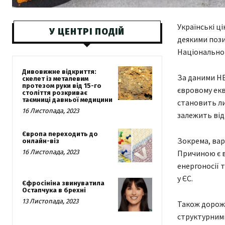
Українські ц
У ЦЕНТРІ ПОДІЙ
деякими пози
Національног
Дивовижне відкриття:
За даними НБ
скелет із металевим
протезом руки від 15-го
євровому екв
століття розкриває
таємниці давньої медицини
становить ли
16 Листопада, 2023
залежить від
Європа переходить до
Зокрема, вар
онлайн-віз
16 Листопада, 2023
Причиною є в
енергоносії 
у ЄС.
Єфросініна звинуватила
Остапчука в брехні
13 Листопада, 2023
Також дорожч
структурними