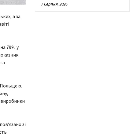
7 Серпня, 2026
ких, а за
віті
 на 79% у
показник
 та
з Польщею.
ину,
я виробники
пов’язано зі
сть