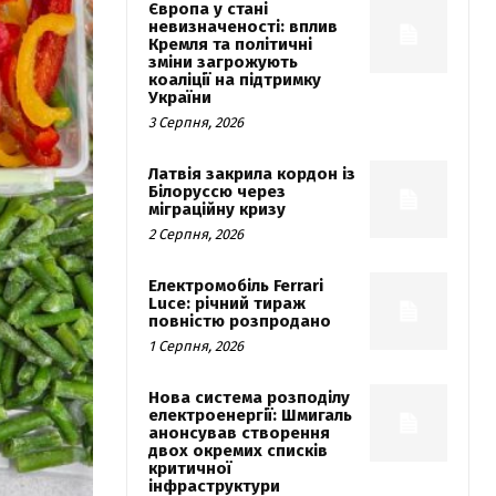
Європа у стані
невизначеності: вплив
Кремля та політичні
зміни загрожують
коаліції на підтримку
України
3 Серпня, 2026
Латвія закрила кордон із
Білоруссю через
міграційну кризу
2 Серпня, 2026
Електромобіль Ferrari
Luce: річний тираж
повністю розпродано
1 Серпня, 2026
Нова система розподілу
електроенергії: Шмигаль
анонсував створення
двох окремих списків
критичної
інфраструктури