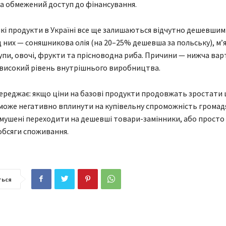
а обмежений доступ до фінансування.
кі продукти в Україні все ще залишаються відчутно дешевшими
д них — соняшникова олія (на 20–25% дешевша за польську), м’я
крупи, овочі, фрукти та прісноводна риба. Причини — нижча варт
високий рівень внутрішнього виробництва.
ереджає: якщо ціни на базові продукти продовжать зростати
може негативно вплинути на купівельну спроможність громадя
змушені переходити на дешевші товари-замінники, або просто
обсяги споживання.
ться