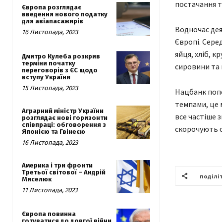
постачання т
Європа розглядає
введення нового податку
для авіапасажирів
Водночас дея
16 Листопада, 2023
Європі. Сере
яйця, хліб, 
Дмитро Кулеба розкрив
терміни початку
сировини та 
переговорів з ЄС щодо
вступу України
15 Листопада, 2023
Нацбанк поп
темпами, це 
Аграрний міністр України
все частіше 
розглядає нові горизонти
співпраці: обговорення з
скорочують 
Японією та Гвінеєю
16 Листопада, 2023
Америка і три фронти
Третьої світової – Андрій
поділі
Миселюк
11 Листопада, 2023
Європа повинна
готуватися до довгої війни