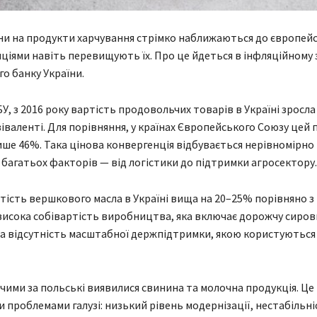
іни на продукти харчування стрімко наближаються до європейсь
ціями навіть перевищують їх. Про це йдеться в інфляційному з
о банку України.
У, з 2016 року вартість продовольчих товарів в Україні зросла
іваленті. Для порівняння, у країнах Європейського Союзу цей 
ше 46%. Така цінова конвергенція відбувається нерівномірно
 багатьох факторів — від логістики до підтримки агросектору.
тість вершкового масла в Україні вища на 20–25% порівняно 
исока собівартість виробництва, яка включає дорожчу сиров
та відсутність масштабної держпідтримки, якою користуютьс
ими за польські виявилися свинина та молочна продукція. Це 
 проблемами галузі: низький рівень модернізації, нестабільні