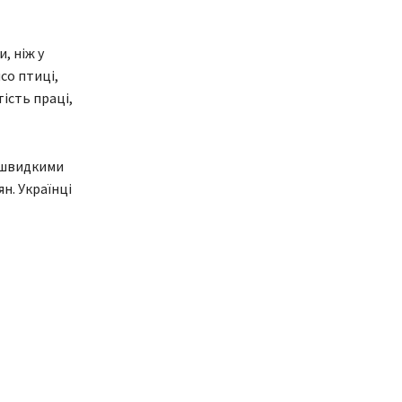
, ніж у
со птиці,
ість праці,
 швидкими
н. Українці