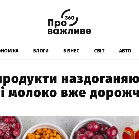
ОНОМІКА
БЛОГИ
БІЗНЕС
СВІТ
АВТО
 продукти наздоганя
 і молоко вже дорожч