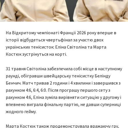
На Відкритому чемпіонаті Франції 2026 року вперше в
історії відбудеться чвертьфінал за участю двох
українських тенісисток: Еліна Світоліна та Марта
Костюк зустрінуться на корті.
31 травня Світоліна забезпечила собі місце в наступному
раунді, обігравши швейцарську тенісистку Белінду
Бенчич. Матч тривав 2 години і 4 хвилини і завершився з
рахунком 4:6, 6:4, 6:0. Після програшу першого сету з
рахунком 4:6, Еліна зуміла вирівняти ситуацію у другому і
впевнено виграла фінальну партію, не давши суперниці
жодного гейму.
Марта Костюк також продемонструвала вражаючу гру,