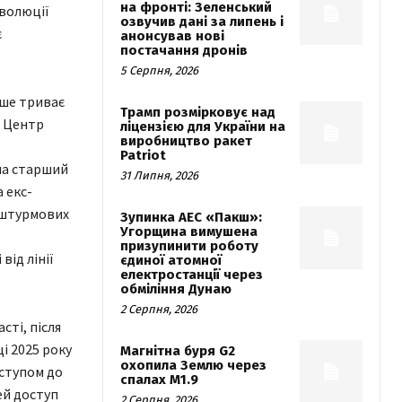
на фронті: Зеленський
еволюції
озвучив дані за липень і
є
анонсував нові
постачання дронів
5 Серпня, 2026
вше триває
Трамп розмірковує над
о Центр
ліцензією для України на
виробництво ракет
Patriot
ма старший
31 Липня, 2026
 екс-
 штурмових
Зупинка АЕС «Пакш»:
Угорщина вимушена
призупинити роботу
від лінії
єдиної атомної
електростанції через
обміління Дунаю
2 Серпня, 2026
сті, після
і 2025 року
Магнітна буря G2
охопила Землю через
ступом до
спалах M1.9
ей доступ
2 Серпня, 2026