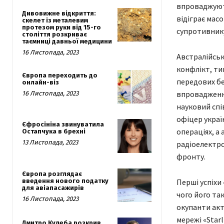
впроваджують
Дивовижне відкриття:
відіграє мас
скелет із металевим
протезом руки від 15-го
супротивнику
століття розкриває
таємниці давньої медицини
16 Листопада, 2023
Австралійськ
конфлікт, ти
Європа переходить до
передових бе
онлайн-віз
впровадження
16 Листопада, 2023
науковий спі
офіцер украї
Єфросініна звинуватила
операціях, а
Остапчука в брехні
13 Листопада, 2023
радіоелектрон
фронту.
Європа розглядає
введення нового податку
Перші успіхи 
для авіапасажирів
чого його та
16 Листопада, 2023
окупанти акт
мережі «Star
Дмитро Кулеба розкрив