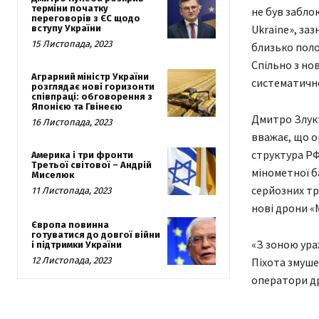
терміни початку
не був забло
переговорів з ЄС щодо
Ukraine», за
вступу України
15 Листопада, 2023
близько поло
Спільно з но
Аграрний міністр України
систематично
розглядає нові горизонти
співпраці: обговорення з
Японією та Гвінеєю
Дмитро Злукт
16 Листопада, 2023
вважає, що о
структура РФ
Америка і три фронти
Третьої світової – Андрій
мінометної б
Миселюк
серйозних тр
11 Листопада, 2023
нові дрони «М
Європа повинна
готуватися до довгої війни
«З зоною ура
і підтримки України
12 Листопада, 2023
Піхота змуше
оператори др