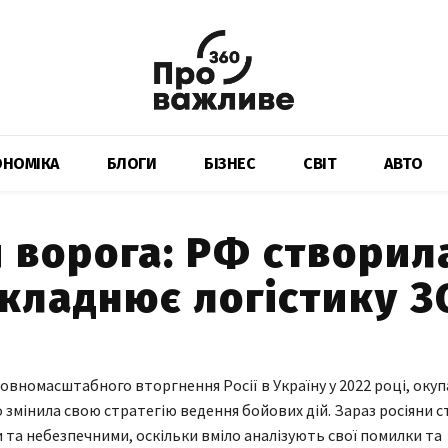
ОНОМІКА
БЛОГИ
БІЗНЕС
СВІТ
АВТО
 ворога: РФ створил
складнює логістику З
овномасштабного вторгнення Росії в Україну у 2022 році, оку
о змінила свою стратегію ведення бойових дій. Зараз росіяни с
та небезпечними, оскільки вміло аналізують свої помилки та