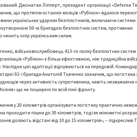
кований. Джонатан Ліпперт, президент організації «Defense Te
значив, що протягом останніх місяців «Рубікон» вдалося перехо
вини українських ударних безпілотників, включаючи системи 
воутвореною 50-ю бригадою безпілотних систем, противник
 чинить опір українським силам.
енко, військовослужбовець 413-го полку безпілотних систем 
рганізація «Рубікон» є більш ефективною, ніж традиційна вій
. Наслідки цієї адаптації відчуваються на передовій. Команди
атареї 92-ї бригади Анатолій Ткаченко зазначив, що логістика 
уднощів через активність супротивника, навіть незважаючи н
олнія» ще не поширені по всій лінії фронту.
ження у 20 кілометрів організувати логістику практично немо
на проходити пішки до 30 кілометрів, тоді як мінометні розра
онів долають відстані від 10 до 15 кілометрів», – підкреслив 