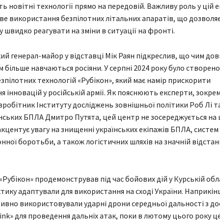
 новітні технології прямо на передовій. Важливу роль у цій 
ове використання безпілотних літальних апаратів, що дозволя
 швидко реагувати на зміни в ситуації на фронті.
ий генерал-майор у відставці Мік Раян підкреслив, що чим до
м більше навчаються росіяни. У серпні 2024 року було створен
зпілотних технологій «Рубікон», який має намір прискорити
 інновацій у російській армії. Як пояснюють експерти, зокре
вробітник Інституту досліджень зовнішньої політики Роб Лі та
нських БПЛА Дмитро Путята, цей центр не зосереджується на
 акцентує увагу на знищенні українських екіпажів БПЛА, систем
ної боротьби, а також логістичних шляхів на значній відстані 
«Рубікон» продемонстрував під час бойових дій у Курській обла
ктику адаптували для використання на сході України. Наприкінц
ивно використовували ударні дрони середньої дальності з до
link» для проведення дальніх атак, поки в лютому цього року ц