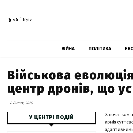
26
C
Kyiv
ВІЙНА
ПОЛІТИКА
ЕК
Військова еволюція
центр дронів, що у
8 Липня, 2026
З початком п
У ЦЕНТРІ ПОДІЙ
армія суттєв
адаптивними 