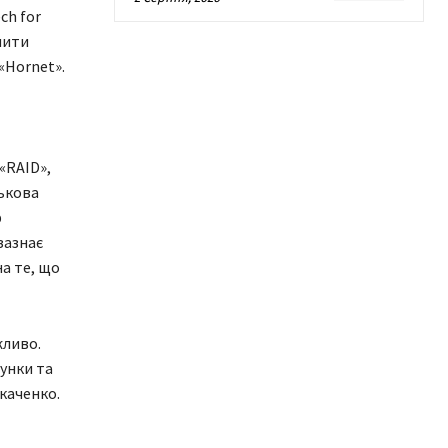
ch for
пити
«Hornet».
«RAID»,
ськова
р
зазнає
а те, що
жливо.
хунки та
Ткаченко.