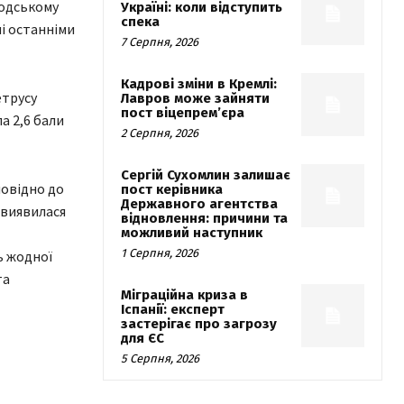
родському
Україні: коли відступить
спека
ні останніми
7 Серпня, 2026
Кадрові зміни в Кремлі:
етрусу
Лавров може зайняти
пост віцепрем’єра
а 2,6 бали
2 Серпня, 2026
Сергій Сухомлин залишає
овідно до
пост керівника
Державного агентства
 виявилася
відновлення: причини та
можливий наступник
1 Серпня, 2026
ь жодної
та
Міграційна криза в
Іспанії: експерт
застерігає про загрозу
для ЄС
5 Серпня, 2026