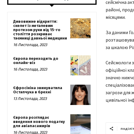
сейсмічна ак
районі, прод
місяцями.
Дивовижне відкриття:
скелет із металевим
протезом руки від 15-го
За даними Го
століття розкриває
таємниці давньої медицини
розташовував
16 Листопада, 2023
за шкалою Рі
Європа переходить до
Сейсмологи з
онлайн-віз
16 Листопада, 2023
офіційної кл
значно нижчо
спеціалізова
Єфросініна звинуватила
загрози для ж
Остапчука в брехні
13 Листопада, 2023
цивільної ін
Європа розглядає
введення нового податку
для авіапасажирів
поділі
16 Листопада, 2023