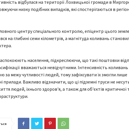
тивність відбулася на території Лохвицької громади в Мирго
овжуючи низку подібних випадків, які спостерігаються в регіо
ловного центру спеціального контролю, епіцентр цього земл
ся на глибині семи кілометрів, а магнітуда коливань становил
хтера.
аспокоюють населення, підкреслюючи, що такі поштовхи відп
асифікації вважаються невідчутними. Інтенсивність коливань
ю за межу чутливості людей, тому зафіксувати їх змогли лише
ні прилади. Важливо відзначити, що ці підземні труси не несут
иття людей, їхнього здоров'я, а також для об'єктів критичної 
фраструктури.
ться