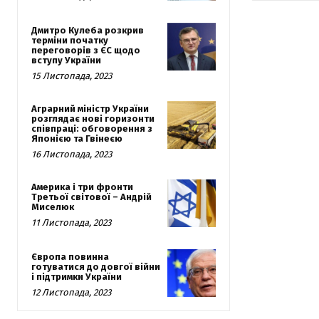
Дмитро Кулеба розкрив
терміни початку
переговорів з ЄС щодо
вступу України
15 Листопада, 2023
Аграрний міністр України
розглядає нові горизонти
співпраці: обговорення з
Японією та Гвінеєю
16 Листопада, 2023
Америка і три фронти
Третьої світової – Андрій
Миселюк
11 Листопада, 2023
Європа повинна
готуватися до довгої війни
і підтримки України
12 Листопада, 2023