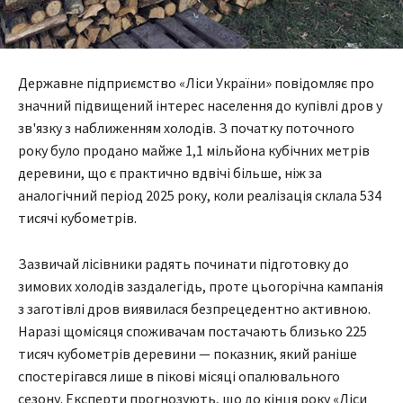
Державне підприємство «Ліси України» повідомляє про
значний підвищений інтерес населення до купівлі дров у
зв'язку з наближенням холодів. З початку поточного
року було продано майже 1,1 мільйона кубічних метрів
деревини, що є практично вдвічі більше, ніж за
аналогічний період 2025 року, коли реалізація склала 534
тисячі кубометрів.
Зазвичай лісівники радять починати підготовку до
зимових холодів заздалегідь, проте цьогорічна кампанія
з заготівлі дров виявилася безпрецедентно активною.
Наразі щомісяця споживачам постачають близько 225
тисяч кубометрів деревини — показник, який раніше
спостерігався лише в пікові місяці опалювального
сезону. Експерти прогнозують, що до кінця року «Ліси