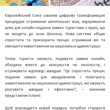
Європейський Союз схвалив цифрову трансформацію
процедури отримання шенгенської візи, відкриваючи
шлях для онлайн-подання заявок туристами з країн, що
не входять до зони Шенгену. Нова система обіцяє
спростити та прискорити процес отримання віз та
зменшити навантаження на національні адміністрації.
Тепер туристи зможуть подавати заявки онлайн,
обходячи візити до консульств чи посольств, і
отримувати відповіді швидше. “Це спростить процес
подання заявок для мандрівників і полегшить
навантаження на національні адміністрації, які зможуть
реагувати швидше і ефективно”, – зазначив
представник Іспанії.
Щоб впровадити новий порядок, потрібно створити