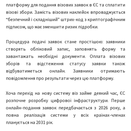
платформу для подання візових заявок в ЄС та сплатити
візові збори. Замість візових наклейок впроваджується
“безпечний і складніший” штрих-код з криптографічним
підписом, що має зменшити ризик підробки.
Процедура подачі заявок стане простішою: заявники
створять обліковий запис, заповнять форму та
завантажать необхідні документи. Оплата візових
зборів та відстеження статусу заявки також
відбуватиметься онлайн. Заявники отримають
повідомлення про результати через цю платформу.
Хоча перехід на нову систему віз займе деякий час, ЄС
розпочне розробку цифрової інфраструктури. Перше
онлайн-подання заявок передбачається з 2026 року, а
повна реалізація системи у всіх країнах-членах
планується на 2031 рік.