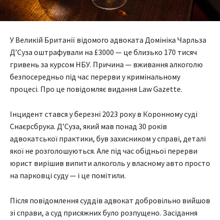
У Великій Британії відомого адвоката Домініка Чарльза
Д’Суза оштрафували на £3000 — це близько 170 тисяч
гривень за курсом НБУ. Причина — вживання алкоголю
безпосередньо під час перерви у кримінальному
процесі. Про це повідомляє видання Law Gazette.
Інцидент стався у березні 2023 року в Коронному суді
Снаєрсбрука. Д’Суза, який мав понад 30 років
адвокатської практики, був захисником у справі, деталі
якої не розголошуються. Але під час обідньої перерви
юрист вирішив випити алкоголь у власному авто просто
на парковці суду — і це помітили.
Після повідомлення суддів адвокат добровільно вийшов
зі справи, а суд присяжних було розпущено. Засідання