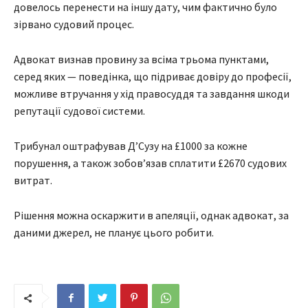
довелось перенести на іншу дату, чим фактично було
зірвано судовий процес.
Адвокат визнав провину за всіма трьома пунктами,
серед яких — поведінка, що підриває довіру до професії,
можливе втручання у хід правосуддя та завдання шкоди
репутації судової системи.
Трибунал оштрафував Д’Сузу на £1000 за кожне
порушення, а також зобов’язав сплатити £2670 судових
витрат.
Рішення можна оскаржити в апеляції, однак адвокат, за
даними джерел, не планує цього робити.