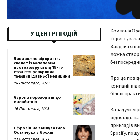
Компанія Ope
У ЦЕНТРІ ПОДІЙ
користувачам
Завдяки співп
можна створ
Дивовижне відкриття:
безпосереднь
скелет із металевим
протезом руки від 15-го
століття розкриває
таємниці давньої медицини
Про це повід
16 Листопада, 2023
компанії під
більш практи
Європа переходить до
онлайн-віз
16 Листопада, 2023
За задумом р
відповідь на
прикладів ви
Єфросініна звинуватила
Spotify, пош
Остапчука в брехні
13 Листопада, 2023