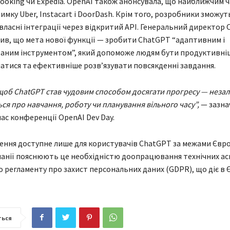
oking чи Expedia. OpenAI також анонсувала, що найближчим ч
имку Uber, Instacart і DoorDash. Крім того, розробники зможут
ласні інтеграції через відкритий API. Генеральний директор 
ив, що мета нової функції — зробити ChatGPT “адаптивним і
ваним інструментом”, який допоможе людям бути продуктивні
тися та ефективніше розв’язувати повсякденні завдання.
щоб ChatGPT став чудовим способом досягати прогресу — незал
ься про навчання, роботу чи планування вільного часу”,
— зазна
час конференції OpenAI Dev Day.
ення доступне лише для користувачів ChatGPT за межами Євр
панії пояснюють це необхідністю доопрацювання технічних ас
о регламенту про захист персональних даних (GDPR), що діє в Є
ться