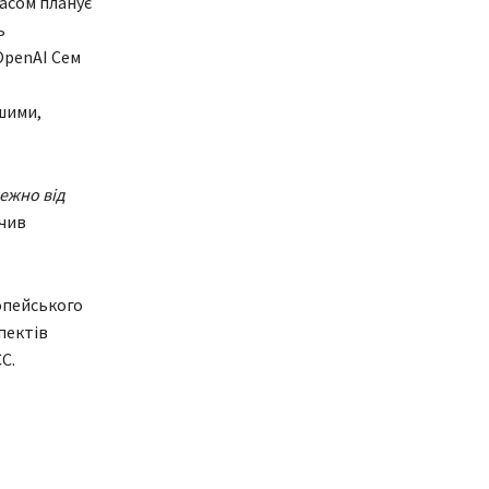
асом планує
ь
OpenAI Сем
шими,
ежно від
чив
опейського
пектів
С.