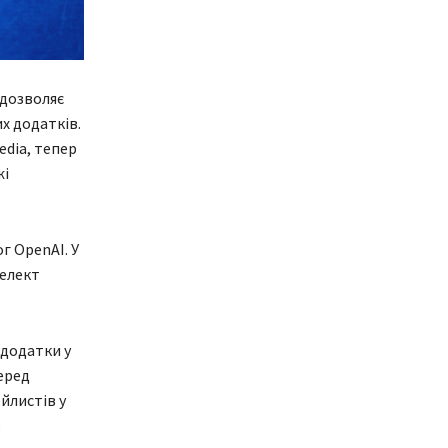
 дозволяє
х додатків.
edia, тепер
жі
г OpenAI. У
телект
.
додатки у
еред
йлистів у
з