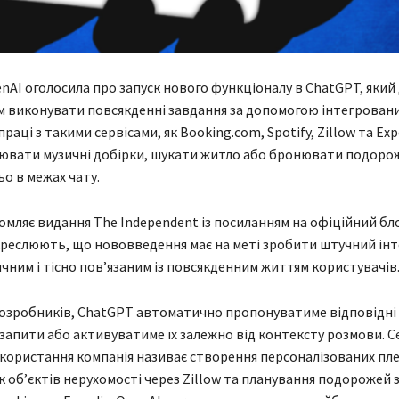
nAI оголосила про запуск нового функціоналу в ChatGPT, який
 виконувати повсякденні завдання за допомогою інтегровани
раці з такими сервісами, як Booking.com, Spotify, Zillow та Exp
ювати музичні добірки, шукати житло або бронювати подоро
о в межах чату.
омляє видання The Independent із посиланням на офіційний бло
креслюють, що нововведення має на меті зробити штучний ін
чним і тісно пов’язаним із повсякденним життям користувачів
озробників, ChatGPT автоматично пропонуватиме відповідні 
 запити або активуватиме їх залежно від контексту розмови. С
користання компанія називає створення персоналізованих пле
ук об’єктів нерухомості через Zillow та планування подорожей 