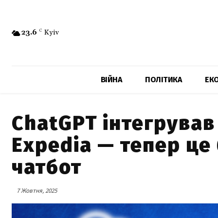
23.6
C
Kyiv
ВІЙНА
ПОЛІТИКА
ЕК
ChatGPT інтегрував 
Expedia — тепер це 
чатбот
7 Жовтня, 2025