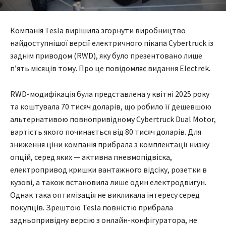
Компанія Tesla вирішила згорнути виробництво
найдоступнішої версії електричного пікапа Cybertruck із
заднім приводом (RWD), яку було презентовано лише
п’ять місяців тому. Про це повідомляє видання Electrek.
RWD-модифікація була представлена у квітні 2025 року
та коштувала 70 тисяч доларів, що робило її дешевшою
альтернативою повнопривідному Cybertruck Dual Motor,
вартість якого починається від 80 тисяч доларів. Для
зниження ціни компанія прибрала з комплектації низку
опцій, серед яких — активна пневмопідвіска,
електропривод кришки вантажного відсіку, розетки в
кузові, а також встановила лише один електродвигун.
Однак така оптимізація не викликала інтересу серед
покупців. Зрештою Tesla повністю прибрала
задньопривідну версію з онлайн-конфігуратора, не