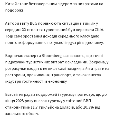
Китай стане беззаперечним лідером за витратами на
подорожі.
Автори звіту BCG порівнюють ситуацію з тим, як у
середині XX століття туристичний бум пережили США.
Тоді саме зростання доходів середнього класу дало
поштовх формуванню потужної індустрії відпочинку.
Водночас експерти Bloomberg зазначають, що точні
підрахунки туристичних витрат є складними. Зокрема, у
розрахунки входять не лише самі поїздки, а й витрати на
ресторани, проживання, транспорт, а також внесок
індустрії гостинності в економіку.
Всесвітня рада з подорожей і туризму прогнозує, що до
кінця 2025 року внесок туризму у світовий ВВП
становитиме 11,7 трильйона доларів, або 10,3% від
загального обсягу.