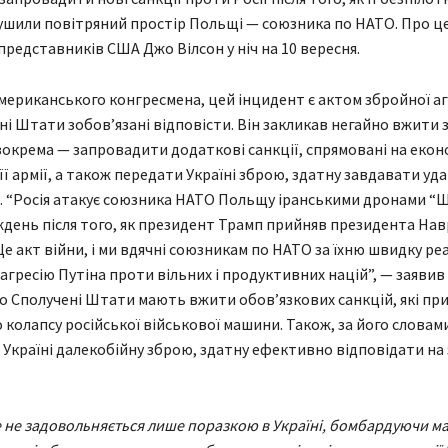
шили повітряний простір Польщі — союзника по НАТО. Про це
представників США Джо Вілсон у ніч на 10 вересня.
мериканського конгресмена, цей інцидент є актом збройної агр
ні Штати зобов’язані відповісти. Він закликав негайно вжити 
 зокрема — запровадити додаткові санкції, спрямовані на екон
ї армії, а також передати Україні зброю, здатну завдавати уда
. “Росія атакує союзника НАТО Польщу іранськими дронами “
ждень після того, як президент Трамп прийняв президента На
Це акт війни, і ми вдячні союзникам по НАТО за їхню швидку ре
агресію Путіна проти вільних і продуктивних націй”, — заявив 
о Сполучені Штати мають вжити обов’язкових санкцій, які пр
 колапсу російської військової машини. Також, за його словам
 Україні далекобійну зброю, здатну ефективно відповідати на 
е не задовольняється лише поразкою в Україні, бомбардуючи мат