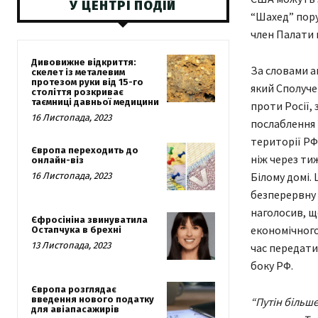
У ЦЕНТРІ ПОДІЙ
“Шахед” пору
член Палати 
Дивовижне відкриття:
За словами а
скелет із металевим
протезом руки від 15-го
який Сполуче
століття розкриває
таємниці давньої медицини
проти Росії,
16 Листопада, 2023
послаблення ї
території РФ
Європа переходить до
ніж через ти
онлайн-віз
Білому домі. 
16 Листопада, 2023
безперервну 
наголосив, щ
Єфросініна звинуватила
економічного
Остапчука в брехні
13 Листопада, 2023
час передати
боку РФ.
Європа розглядає
введення нового податку
“Путін більш
для авіапасажирів