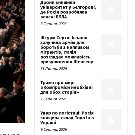
Дрони знищили
університет у Бєлгороді,
де Росія розробляла
власні БПЛА
3 Серпня, 2026
Штурм Сеути: Іспанія
залучила армію для
боротьби з напливом
мігрантів, Італія
розглядає можливість
призупинення Шенгену
31 Липня, 2026
Трамп про мир:
«Компроміси необхідні
для обох сторін»
1 Серпня, 2026
Удар по логістиці: Росія
знищила склад Toyota в
Україні
6 Серпня, 2026
тники типу