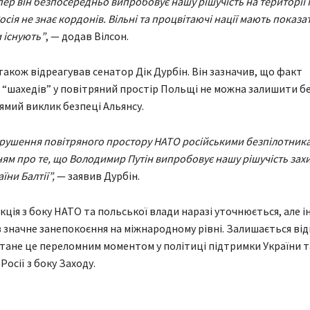
пер він безпосередньо випробовує нашу рішучість на території 
осія не знає кордонів. Вільні та процвітаючі нації мають показа
 існують”
, — додав Вілсон.
також відреагував сенатор Дік Дурбін. Він зазначив, що факт
“шахедів” у повітряний простір Польщі не можна залишити без
ямий виклик безпеці Альянсу.
рушення повітряного простору НАТО російськими безпілотника
м про те, що Володимир Путін випробовує нашу рішучість зах
їни Балтії”,
— заявив Дурбін.
кція з боку НАТО та польської влади наразі уточнюється, але 
 значне занепокоєння на міжнародному рівні. Залишається ві
стане це переломним моментом у політиці підтримки України т
осії з боку Заходу.