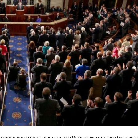
апровадити нові санкції проти Росії після того, як її безпіло