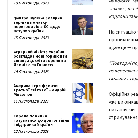
немовлят. Те
16 Листопада, 2023
заявляє, що Р
кордони таки
Дмитро Кулеба розкрив
терміни початку
переговорів з ЄС щодо
вступу України
На ситуацію 
15 Листопада, 2023
проникнення 
адже це — пр
Аграрний міністр України
розглядає нові горизонти
співпраці: обговорення з
“Повторні по
Японією та Гвінеєю
попередження
16 Листопада, 2023
Польщу та кра
Америка і три фронти
Третьої світової – Андрій
Офіційна реа
Миселюк
уже викликав
11 Листопада, 2023
питання, чи 
Європа повинна
стримування Р
готуватися до довгої війни
і підтримки України
12 Листопада, 2023