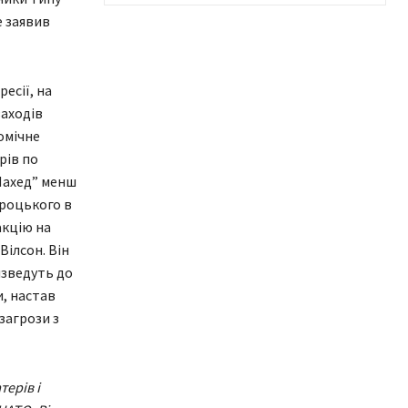
 заявив
есії, на
заходів
омічне
рів по
Шахед” менш
вроцького в
акцію на
Вілсон. Він
изведуть до
и, настав
загрози з
ерів і