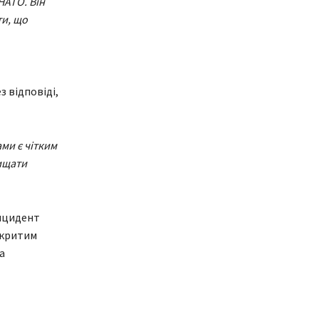
НАТО. Він
ти, що
 відповіді,
ми є чітким
ищати
інцидент
дкритим
а