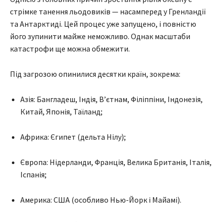
стрімке танення льодовиків — насамперед у Гренландії
та Антарктиді. Цей процес уже запущено, і повністю
його зупинити майже неможливо. Однак масштаби
катастрофи ще можна обмежити.
Під загрозою опинилися десятки країн, зокрема:
Азія: Бангладеш, Індія, В’єтнам, Філіппіни, Індонезія,
Китай, Японія, Таїланд;
Африка: Єгипет (дельта Нілу);
Європа: Нідерланди, Франція, Велика Британія, Італія,
Іспанія;
Америка: США (особливо Нью-Йорк і Майамі).