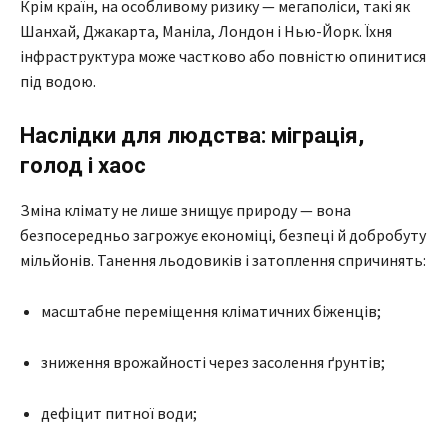
Крім країн, на особливому ризику — мегаполіси, такі як
Шанхай, Джакарта, Маніла, Лондон і Нью-Йорк. Їхня
інфраструктура може частково або повністю опинитися
під водою.
Наслідки для людства: міграція,
голод і хаос
Зміна клімату не лише знищує природу — вона
безпосередньо загрожує економіці, безпеці й добробуту
мільйонів. Танення льодовиків і затоплення спричинять:
масштабне переміщення кліматичних біженців;
зниження врожайності через засолення ґрунтів;
дефіцит питної води;