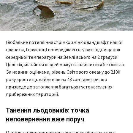
Глобальне потепління стрімко змінює ландшафт нашої
планети, і науковці попереджають: у разі підвищення
середньої температури на Землі всього на 2 градуси
Цельсія, мільйони людей можуть залишитися без житла.
За новими оцінками, рівень Світового океану до 2100
року зросте щонайменше на 43 сантиметри, що
призведе до затоплення багатьох густонаселених
прибережних територій.
Танення льодовиків: точка
неповернення вже поруч
Однією з головних причин зростання рівня океану є