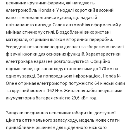
великими круглими фарами, які нагадують
електромобіль Honda e. У моделі короткий високий
капот і мінімальні звиси кузова, що надає їй
впізнаваного вигляду. Салон автомобіля оформлений у
мінімалістичному стилі. В оздобленні використані
матеріали, отримані шляхом вторинної переробки.
Усередині встановлено два дисплеї та збережено великі
фізичні кнопки для основних функцій. Характеристики
електрокара наразі не розголошуються. Офіційно
відомо лише, що запас ходу становитиме до 270 км на
одному заряді. За попередньою інформацією, Honda N-
One e отримає електромотор потужністю 64 кінські сили
та крутний момент 162 Н∙м. Живлення забезпечуватиме
акумуляторна батарея ємністю 29,6 кВт∙год.
Завдяки поєднанню невеликих габаритів, доступної
ціни та оптимального запасу ходу, модель може стати
привабливим рішенням для щоденного міського