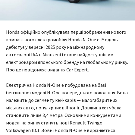
Honda офіційно опублікувала перші зображення нового
компактного електромобіля Honda N-One e. Модель
дебютує у вересні 2025 року на міжнародному
автосалоні IAA в Мюнхені і стане найдоступнішим
електрокаром японського бренду на глобальному ринку.
Про це повідомляє видання Car Expert.
Електрична Honda N-One e побудована на базі
бензинової моделі N-One попереднього покоління. Вона
належить до сегменту кей-карів — малогабаритних
міських авто, популярних в Японії. Довжина хетчбека
становить лише 3,4 метра. Основними конкурентами
моделі на ринку стануть нові Renault Twingo і
Volkswagen ID.1. Зовні Honda N-One e вирізняється