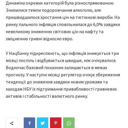
Динаміка окремих категорій була різноспрямованою.
Знизилися темпи подорожчання алкоголю, але
пришвидшилося зростання цін на тютюнові вироби. На
ринку пального інфляція сповільнилася до 6,0% завдяки
невеликому зниженню світових цін на нафту та
зміцненню гривні відносно євро.
У Нацбанку підкреслюють, що інфляція знижується три
місяці поспіль і відбувається швидше, ніж очікувалося.
Водночас базовий показник залишається в межах
прогнозу. У наступні місяці регулятор очікує збереження
тенденції до зниження завдяки новим урожаям та
заходам НБУ із підтримання привабливості гривневих
активів і стабільності валютного ринку.