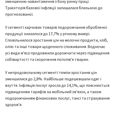
зменшенню навантаження з боку ринку праці.
Траєкторія базової інфляції залишалася близькою до
прогнозованої.
У сегменті харчових товарів подорожчання обробленої
продукції знизилося до 17,7% у річному вимірі.
Сповільнилося зростання цін на молочні продукти, хліб,
олію та інші товари щоденного споживання. Водночас
усі види м’яса продовжили дорожчати через підвищення
собівартості та скорочення поголів’я тварин.
У непродовольчому сегменті темпи зростання цін
зменшилися до 2,8%. Найбільше подешевшали одяг і
взуття. Інфляція послуг зросла до 14,1%, що пояснюється
підвищенням тарифів на мобільний зв’язок, а також
подорожчанням фінансових послуг, таксі та страхування
здоров’я.