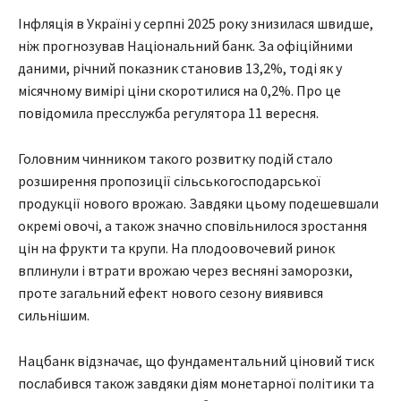
Інфляція в Україні у серпні 2025 року знизилася швидше,
ніж прогнозував Національний банк. За офіційними
даними, річний показник становив 13,2%, тоді як у
місячному вимірі ціни скоротилися на 0,2%. Про це
повідомила пресслужба регулятора 11 вересня.
Головним чинником такого розвитку подій стало
розширення пропозиції сільськогосподарської
продукції нового врожаю. Завдяки цьому подешевшали
окремі овочі, а також значно сповільнилося зростання
цін на фрукти та крупи. На плодоовочевий ринок
вплинули і втрати врожаю через весняні заморозки,
проте загальний ефект нового сезону виявився
сильнішим.
Нацбанк відзначає, що фундаментальний ціновий тиск
послабився також завдяки діям монетарної політики та