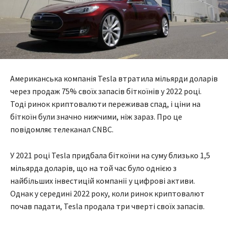
Американська компанія Tesla втратила мільярди доларів
через продаж 75% своїх запасів біткоїнів у 2022 році.
Тоді ринок криптовалюти переживав спад, і ціни на
біткоїн були значно нижчими, ніж зараз. Про це
повідомляє телеканал CNBC.
У 2021 році Tesla придбала біткоїни на суму близько 1,5
мільярда доларів, що на той час було однією з
найбільших інвестицій компанії у цифрові активи.
Однак у середині 2022 року, коли ринок криптовалют
почав падати, Tesla продала три чверті своїх запасів.