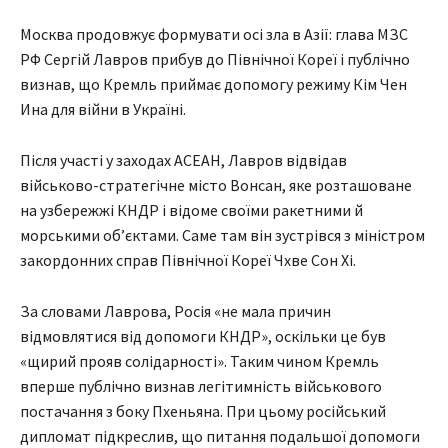
Москва продовжує формувати осі зла в Азії: глава МЗС
РФ Сергій Лавров прибув до Північної Кореї і публічно
визнав, що Кремль приймає допомогу режиму Кім Чен
Ина для війни в Україні.
Після участі у заходах АСЕАН, Лавров відвідав
військово-стратегічне місто Вонсан, яке розташоване
на узбережжі КНДР і відоме своїми ракетними й
морськими об’єктами. Саме там він зустрівся з міністром
закордонних справ Північної Кореї Чхве Сон Хі.
За словами Лаврова, Росія «не мала причин
відмовлятися від допомоги КНДР», оскільки це був
«щирий прояв солідарності». Таким чином Кремль
вперше публічно визнав легітимність військового
постачання з боку Пхеньяна. При цьому російський
дипломат підкреслив, що питання подальшої допомоги