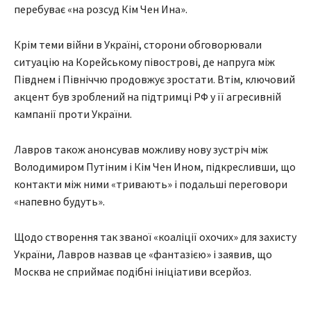
перебуває «на розсуд Кім Чен Ина».
Крім теми війни в Україні, сторони обговорювали
ситуацію на Корейському півострові, де напруга між
Півднем і Північчю продовжує зростати. Втім, ключовий
акцент був зроблений на підтримці РФ у її агресивній
кампанії проти України.
Лавров також анонсував можливу нову зустріч між
Володимиром Путіним і Кім Чен Ином, підкресливши, що
контакти між ними «тривають» і подальші переговори
«напевно будуть».
Щодо створення так званої «коаліції охочих» для захисту
України, Лавров назвав це «фантазією» і заявив, що
Москва не сприймає подібні ініціативи всерйоз.