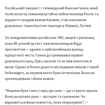
Російський гуморист і телеведучий Максим Галкін, який
після початку повномасштабної війни покинув Росію та
відкрито засудив режим Кремля, став учасником
дорожньо-транспортної пригоди в Юрмалі, Латвія.
За повідомленнями російських ЗМІ, аварія трапилася,
коли 49-річний артист їхав велосипедом Відус
проспектом — однією з найспокійніших вулиць
курортного міста. Галкін дотримувався правил
дорожнього руху, був у шоломі та не мав алкоголю в
крові. Однак із бічної дороги несподівано виїхав старий
Volkswagen, за кермом якого була літня жінка. Вона не
пригальмувала і збила коміка.
“Машина була така стара, що скло — ще старого зразка.
Воно розрізало руку — артерію та сухожилля. Чи
відновиться вона повністю, поки незрозуміло”, —