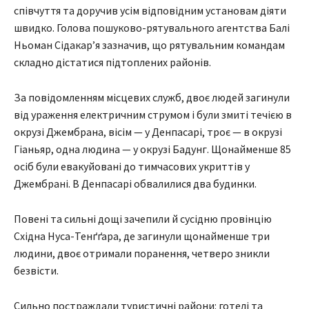
співчуття та доручив усім відповідним установам діяти
швидко. Голова пошуково-рятувального агентства Балі
Ньоман Сідакар’я зазначив, що рятувальним командам
складно дістатися підтоплених районів.
За повідомленням місцевих служб, двоє людей загинули
від ураження електричним струмом і були змиті течією в
окрузі Джембрана, вісім — у Денпасарі, троє — в окрузі
Гіаньяр, одна людина — у окрузі Бадунг. Щонайменше 85
осіб були евакуйовані до тимчасових укриттів у
Джембрані. В Денпасарі обвалилися два будинки.
Повені та сильні дощі зачепили й сусідню провінцію
Східна Нуса-Тенґґара, де загинули щонайменше три
людини, двоє отримали поранення, четверо зникли
безвісти.
Сильно постраждали туристичні райони: готелі та