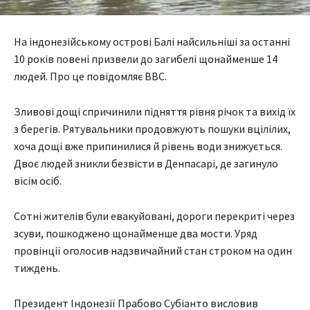
На індонезійському острові Балі найсильніші за останні
10 років повені призвели до загибелі щонайменше 14
людей. Про це повідомляє BBC.
Зливові дощі спричинили підняття рівня річок та вихід їх
з берегів. Рятувальники продовжують пошуки вцілілих,
хоча дощі вже припинилися й рівень води знижується.
Двоє людей зникли безвісти в Денпасарі, де загинуло
вісім осіб.
Сотні жителів були евакуйовані, дороги перекриті через
зсуви, пошкоджено щонайменше два мости. Уряд
провінції оголосив надзвичайний стан строком на один
тиждень.
Президент Індонезії Прабово Субіанто висловив