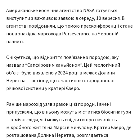
Американське космічне агентство NASA готується
виступити з важливою заявою в середу, 10 вересня. В
агентстві повідомили, що темою пресконференції стане
нова знахідка марсохода Perseverance на Червоній
планеті.
Очікується, що відкриття пов’язане з породою, яку
назвали “Сапфіровим каньйоном”. Цей геологічний
об’єкт було виявлено у 2024 році в межах Долини
Неретва — регіону, що є частиною стародавньої
річкової системи у кратері Єзеро.
Раніше марсохід узяв зразок цієї породи, і вчені
припускали, що в ньому можуть міститися біосигнатури
— хімічні сліди, які можуть свідчити про наявність
мікробного життя на Марсі в минулому. Кратер Єзеро, де
розташована Долина Неретва, розглядається