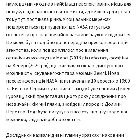
науковцями як одне з найбільш перспективних місць для
пошуку слідів марсіанського життя, адже мільярди років
тому тут протікала річка. У соціальних мережах
поширюються припущення, що NASA готується
оголосити про надзвичайно важливе наукове відкриття.
Це може бути подібно до попередніх пресконференцій
агентства, коли повідомлялося про виявлення
органічних молекул на Марсі (2018 рік) або газу фосфіну
на Венері (2020 рік), що викликало жваві дискусії про
можливість існування життя за межами Землі. Нова
пресконференція NASA призначена на 10 вересня о 19:00
за Києвом. Одним із учасників заходу буде вчений Джоел
Гуровіц, який представив цього року дослідження про
незвичайні хімічні плями, знайдені у породі з Долини
Неретва. Тоді було висунуто гіпотезу, що ці утворення —
можливо, сліди мікробного життя.
Дослідники назвали дивні плями у зразках “маковими