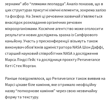
зернами” або “плямами леопарда”. Аналіз показав, що в
цих структурах присутні хімічні елементи, зокрема залізо
та фосфор. На Землі ці речовини зазвичай з’являються
внаслідок розкладання органічних речовин
мікроорганізмами. Космічне агентство може оголосити
результати нових досліджень зразка із Сапфірового
каньйону. Участь у пресконференції візьмуть також
виконувач обов’язків адміністратора NASA Шон Даффі,
старший науковий співробітник NASA з дослідження
Марса Ліндсі Гейс та дослідниця проєкту Perseverance
Кеті Стек Морган.
Раніше повідомлялося, що Perseverance також виявив на
Марсі цікаве біле каміння, яке отримало неофіційну
назву “попкорнове каміння” через свою незвичайну
форму та текстуру.