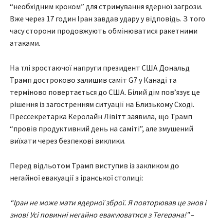
“необхідним кроком” для стримування ядерної загрози.
Вже через 17 годин Іран завдав удару у відповідь. З того
часу сторони продовжують обмінюватися ракетними
атаками.
На тлі зростаючої напруги президент США Дональд
Трамп достроково залишив саміт G7 у Канаді та
терміново повертається до США. Білий дім пов’язує це
рішення із загостренням ситуації на Близькому Сході.
Прессекретарка Керолайн Лівітт заявила, що Трамп
“провів продуктивний день на саміті”, але змушений
виїхати через безпекові виклики.
Перед відльотом Трамп виступив із закликом до
негайної евакуації з іранської столиці:
“Іран не може мати ядерної зброї. Я повторював це знов і
знов! Усі повинні негайно евакуюватися з Тегерана!”
–