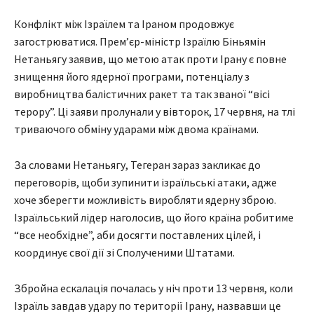
Конфлікт між Ізраїлем та Іраном продовжує
загострюватися. Прем’єр-міністр Ізраїлю Біньямін
Нетаньягу заявив, що метою атак проти Ірану є повне
знищення його ядерної програми, потенціалу з
виробництва балістичних ракет та так званої “вісі
терору”. Ці заяви пролунали у вівторок, 17 червня, на тлі
триваючого обміну ударами між двома країнами.
За словами Нетаньягу, Тегеран зараз закликає до
переговорів, щоби зупинити ізраїльські атаки, адже
хоче зберегти можливість виробляти ядерну зброю.
Ізраїльський лідер наголосив, що його країна робитиме
“все необхідне”, аби досягти поставлених цілей, і
координує свої дії зі Сполученими Штатами.
Збройна ескалація почалась у ніч проти 13 червня, коли
Ізраїль завдав удару по території Ірану, назвавши це