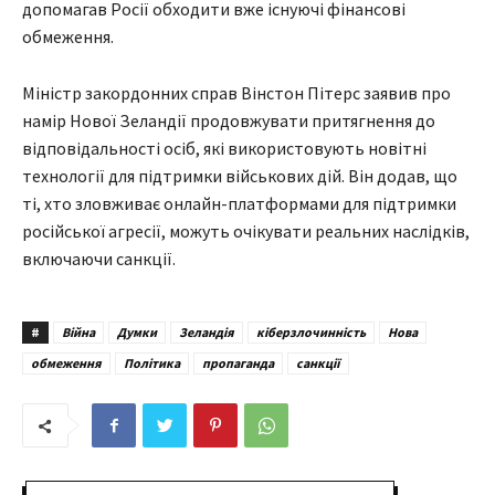
допомагав Росії обходити вже існуючі фінансові
обмеження.
Міністр закордонних справ Вінстон Пітерс заявив про
намір Нової Зеландії продовжувати притягнення до
відповідальності осіб, які використовують новітні
технології для підтримки військових дій. Він додав, що
ті, хто зловживає онлайн-платформами для підтримки
російської агресії, можуть очікувати реальних наслідків,
включаючи санкції.
#
Війна
Думки
Зеландія
кіберзлочинність
Нова
обмеження
Політика
пропаганда
санкції