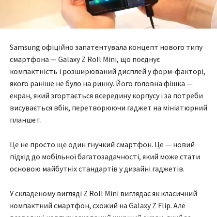
Samsung офіційно запатентувала концепт нового типу
смартфона — Galaxy Z Roll Mini, що поєднує
компактність і розширюваний дисплей у форм-факторі,
якого раніше не було на ринку. Його головна фішка —
екран, який згортається всередину корпусу і за потреби
висувається вбік, перетворюючи гаджет на мініатюрний
планшет.
Це не просто ще один гнучкий смартфон. Це — новий
підхід до мобільної багатозадачності, який може стати
основою майбутніх стандартів у дизайні гаджетів.
У складеному вигляді Z Roll Mini виглядає як класичний
компактний смартфон, схожий на Galaxy Z Flip. Але