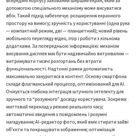
всередині корпусу захований ширший екран, який за
допомогою спеціального механізму може висуватися
вбік. Такий підхід забезпечує: розширення екранного
простору на вимогу; зручність у користуванні (одна рука
— компактний режим, дві — планшетний); новий рівень
мобільного перегляду відео, ігор і роботи з кількома
додатками. За попередньою інформацією: механізм
висування дисплея має бути надзвичайно витривалим —
витримувати тисячі розгортань без втрати
функціональності. Надтонкі рамки допомагають
максимально зануритися в контент. Основу смартфона
складе флагманський процесор, оптимізований для AI.
Очікується глибока інтеграція штучного інтелекту для
зручного та “розумного” досвіду користувача. Зокрема:
миттєвий переклад у режимі реального часу;
автоматичні зведення з повідомлень і розумні
нагадування; AI-редактор фото, який вміє стирати зайві
об’єкти та покращувати зображення; оптимізація