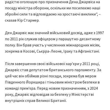
радістю оголошую про призначення Дена Джарвіса на
посаду міністра оборони, оскільки ми посилюємо наші
збройні сили та відповідаємо на зростаючі виклики", –
сказав Кір Стармер.
Ден Джарвіс має значний військовий досвід, адже з 1997
по 2011 рік служив офіцером у парашутно-десантному
полку. Він брав участь у численних міжнародних місіях,
зокрема в Косові, Сьєрра-Леоне, Іраку та Афганістані.
Після завершення своєї військової кар'єри у 2011 році,
Джарвіс став депутатом британського парламенту. За
цей час він обіймав різні посади, зокрема був мером
Південного Йоркшира і тіньовим міністром безпеки в
команді прем'єра. Перед новим призначенням, з 2024
року, Джарвіс відповідав за безпеку у Міністерстві
внутрішніх справ Великої Британії.